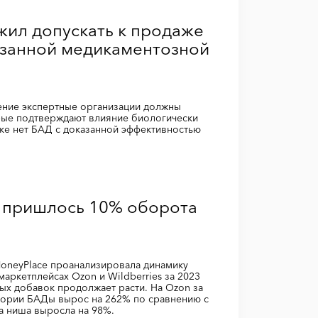
ил допускать к продаже
азанной медикаментозной
ние экспертные организации должны
рые подтверждают влияние биологически
нке нет БАД с доказанной эффективностью
 пришлось 10% оборота
e
oneyPlace проанализировала динамику
аркетплейсах Ozon и Wildberries за 2023
ых добавок продолжает расти. На Ozon за
гории БАДы вырос на 262% по сравнению с
та ниша выросла на 98%.