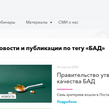
ебинары
ебинары
Материалы
Материалы
СМИ о нас
СМИ о нас
овости и публикации по тегу «БАД»
24 апреля 2026
Правительство ут
качества БАД
Семь критериев вошли в Поста
НОВОСТЬ
Подробнее