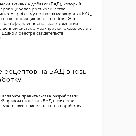
чески активные добавки (БАД), который
спровоцировал рост количества
ить эту проблему призвана маркировка БАД,
я всех поставщиков с 1 октября. Эта
свою эффективность: число компаний,
твенной системе маркировки, оказалось в 3
в Едином реестре свидетельств
и
е рецептов на БАД вновь
аботку
 в аппарате правительства разработали
ей правом назначать БАД в качестве
т уже дважды направляют на доработку.