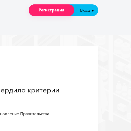
Регистрация
Регистрация
Вход
Вход
вердило критерии
новление Правительства