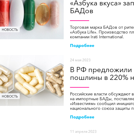
«Азбука вкуса» за
БАДов
Торговая марка БАДов от ритей
НОВОСТЬ
«Азбука Life». Производство п
компании Irati International.
Подробнее
24 мая 2023
В РФ предложили 
пошлины в 220% 
Российские власти обсуждают 
НОВОСТЬ
на импортные БАДы, поставляе
«Известиям» сообщил инициато
национального союза защиты п
Подробнее
11 апреля 2023