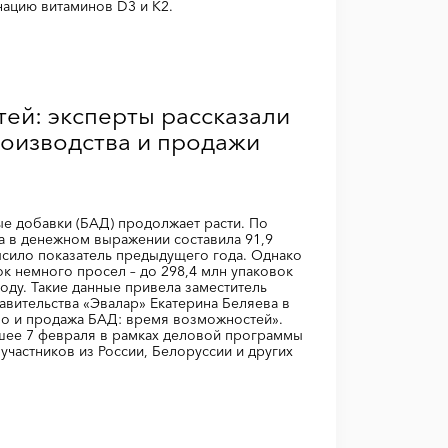
нацию витаминов D3 и K2.
ей: эксперты рассказали
роизводства и продажи
ые добавки (БАД) продолжает расти. По
а в денежном выражении составила 91,9
ысило показатель предыдущего года. Однако
к немного просел – до 298,4 млн упаковок
оду. Такие данные привела заместитель
авительства «Эвалар» Екатерина Беляева в
во и продажа БАД: время возможностей».
ее 7 февраля в рамках деловой программы
участников из России, Белоруссии и других