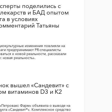
сперты поделились с
лекарств и БАД опытом
а в условиях
Комментарий Татьяны
циокультурные изменения повлияли на
шаги предпринимают PR-специалисты
аться к новой реальности, рассказали
: новая реальность».
нок вышел «Сандевит» с
м витаминов D3 и К2
«Петровакс Фарм» объявила о выводе на
укта «Сандевит®». Комплексное средство