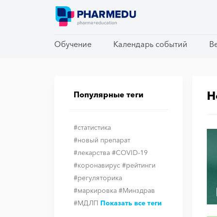
Обучение
Обучение
Календарь событий
Календарь событий
В
В
Н
Популярные теги
#статистика
#новый препарат
#лекарства
#COVID-19
#коронавирус
#рейтинги
#регуляторика
#маркировка
#Минздрав
#МДЛП
Показать все теги