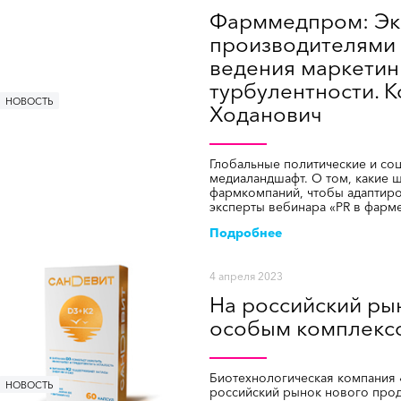
Фарммедпром: Эк
производителями 
ведения маркетинг
турбулентности. 
НОВОСТЬ
Ходанович
Глобальные политические и со
медиаландшафт. О том, какие 
фармкомпаний, чтобы адаптиров
эксперты вебинара «PR в фарме
Подробнее
4 апреля 2023
На российский ры
особым комплексо
Биотехнологическая компания 
НОВОСТЬ
российский рынок нового прод