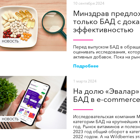
10 сентября 2024
Минздрав предлож
только БАД с док
эффективностью
НОВОСТЬ
Перед выпуском БАД в обраще
оценивать исследования, кото
активных добавок. Пока на ры
Подробнее
1 марта 2024
На долю «Эвалар»
БАД в e-commerc
Исследовательская компания M
НОВОСТЬ
категории БАД на крупнейших м
год. Рынок витаминов и полезн
2023 год общий оборот в кате
2022 годом. А на Wildberries э