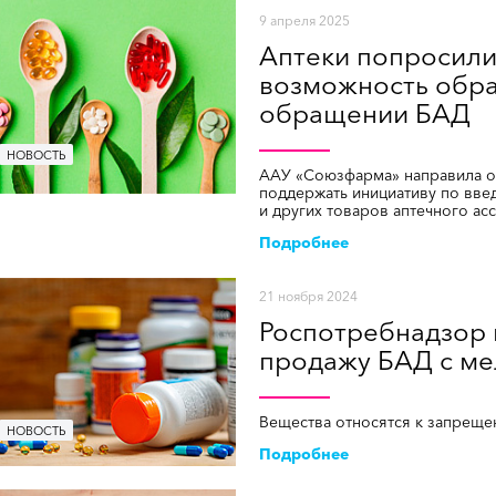
9 апреля 2025
Аптеки попросили
возможность обра
обращении БАД
НОВОСТЬ
ААУ «Союзфарма» направила о
поддержать инициативу по вве
и других товаров аптечного ас
Подробнее
21 ноября 2024
Роспотребнадзор 
продажу БАД с ме
Вещества относятся к запреще
НОВОСТЬ
Подробнее