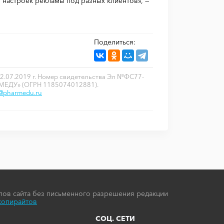
 настроек рекламы под разных клиентов», —
Поделиться:
2.07.2019 г. Номер свидетельства Эл №ФС77-
РМЕДУ» (ОГРН 1185074012881).
o@pharmedu.ru
ов сайта без письменного разрешения редакции
копирайтов
СОЦ. СЕТИ