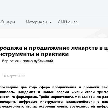
ебинары
ебинары
Материалы
Материалы
СМИ о нас
СМИ о нас
родажа и продвижение лекарств в 
нструменты и практики
Вернуться к списку публикаций
10 марта 2022
последние два года сфера продвижения и продажи лек
ивилась. Пандемия и новые реалии жизни стали тригг
ркетинга фармпрома. Трейд-маркетологи, менеджеры по раз
внедрять цифровые инструменты взаимодействия с па
омежуточных итогах освоения новых возможностей цифр