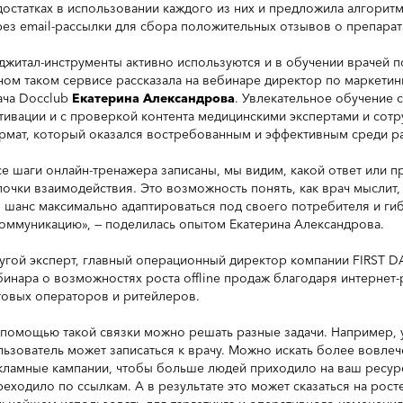
достатках в использовании каждого из них и предложила алгорит
рез email-рассылки для сбора положительных отзывов о препарат
джитал-инструменты активно используются и в обучении врачей 
ном таком сервисе рассказала на вебинаре директор по маркети
ача Docclub
Екатерина Александрова
. Увлекательное обучение 
тивации и с проверкой контента медицинскими экспертами и сотр
рмат, который оказался востребованным и эффективным среди р
се шаги онлайн-тренажера записаны, мы видим, какой ответ или п
почки взаимодействия. Это возможность понять, как врач мыслит,
о шанс максимально адаптироваться под своего потребителя и г
коммуникацию», — поделилась опытом Екатерина Александрова.
угой эксперт, главный операционный директор компании FIRST 
бинара о возможностях роста offline продаж благодаря интернет
товых операторов и ритейлеров.
 помощью такой связки можно решать разные задачи. Например, у
льзователь может записаться к врачу. Можно искать более вовле
кламные кампании, чтобы больше людей приходило на ваш ресурс
реходило по ссылкам. А в результате это может сказаться на рос