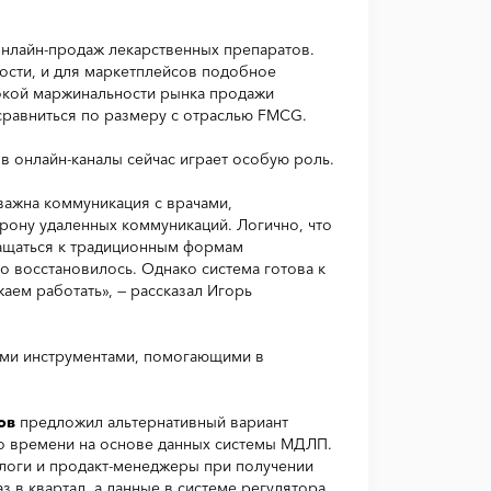
нлайн-продаж лекарственных препаратов.
ости, и для маркетплейсов подобное
сокой маржинальности рынка продажи
сравниться по размеру с отраслью FMCG.
 онлайн-каналы сейчас играет особую роль.
важна коммуникация с врачами,
орону удаленных коммуникаций. Логично, что
ращаться к традиционным формам
о восстановилось. Однако система готова к
ем работать», — рассказал Игорь
ми инструментами, помогающими в
ов
предложил альтернативный вариант
го времени на основе данных системы МДЛП.
ологи и продакт-менеджеры при получении
з в квартал, а данные в системе регулятора