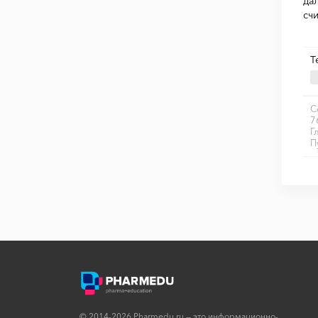
да
сч
Т
С
7
Г
П
© 2014-2026 Pharmedu.ru — это информационно-