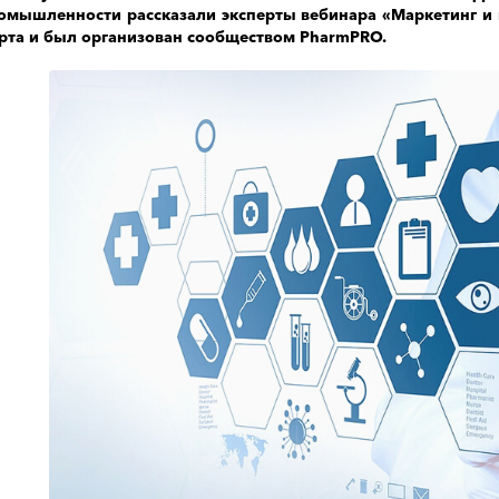
омышленности рассказали эксперты вебинара «Маркетинг и
рта и был организован сообществом
PharmPRO
.