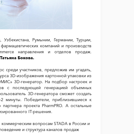
, Узбекистана, Румынии, Германии, Турции,
 фармацевтических компаний и производств
ommerce направления и отделов продаж.
Татьяна Бокова.
с среди участников, предложив им угадать,
курса 3D-изображения картонной упаковки из
МИС» 3D-генератор. На подбор настроек и
сов с последующей генерацией объемных
пользователь 3D-генератора сможет создать
-2 минуты. Победители, приблизившиеся к
о партнера проекта PharmPRO. А остальные
изированного IT-решения.
о коммерческим вопросам STADA в России и
поведение и структура каналов продаж