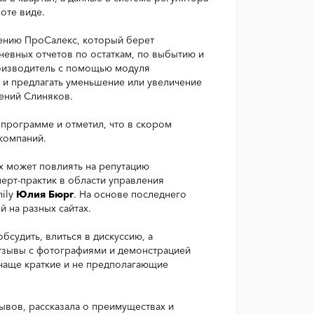
оте виде.
ению ПроСалекс, который берет
невных отчетов по остаткам, по выбытию и
роизводитель с помощью модуля
 и предлагать уменьшение или увеличение
ений Слиняков.
 программе и отметил, что в скором
компаний.
ах может повлиять на репутацию
ерт-практик в области управления
mily
Юлия Бюрг
. На основе последнего
й на разных сайтах.
бсудить, влиться в дискуссию, а
отзывы с фотографиями и демонстрацией
 чаще краткие и не предполагающие
ывов, рассказала о преимуществах и