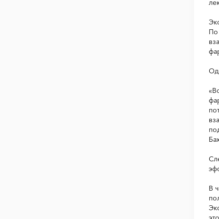
ле
Эк
По
вз
фа
Од
«В
фа
по
вз
по
Ба
Сл
эф
В 
по
Эк
эт