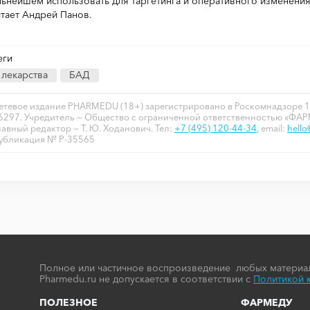
льнейшем использовать для таргетинга и оперативного изменения
итает Андрей Панов.
еги
лекарства
БАД
етевое издание PHARMEDU (18+) зарегистрировано в Роскомнадзоре 1
6297. Учредитель — Общество с ограниченной ответственностью «ФА
лавный редактор — Т. Ю. Ходанович. Тел:
+7 (495) 120-44-34
, email:
hell
убликация № P-35565
Полное или частичное воспроизведение любых материал
Pharmedu.ru не допускается в соответствии с
Политикой 
ПОЛЕЗНОЕ
ФАРМЕДУ