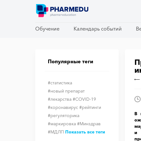
Обучение
Обучение
Календарь событий
Календарь событий
В
В
П
Популярные теги
и
#статистика
#новый препарат
#лекарства
#COVID-19
#коронавирус
#рейтинги
В 
#регуляторика
ож
#маркировка
#Минздрав
ма
#МДЛП
Показать все теги
и 
пр