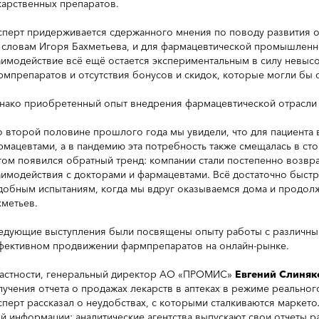
карственных препаратов.
сперт придерживается сдержанного мнения по поводу развития о
 словам Игоря Бахметьева, и для фармацевтической промышленн
аимодействие всё ещё остается экспериментальным в силу невы
рмпрепаратов и отсутствия бонусов и скидок, которые могли бы 
нако приобретенный опыт внедрения фармацевтической отрасли в
о второй половине прошлого года мы увидели, что для пациента 
рмацевтами, а в пандемию эта потребность также смещалась в ст
том появился обратный тренд: компании стали постепенно возв
аимодействия с докторами и фармацевтами. Всё достаточно быстр
добным испытаниям, когда мы вдруг оказываемся дома и продолжа
хметьев.
едующие выступления были посвящены опыту работы с различны
фективном продвижении фармпрепаратов на онлайн-рынке.
частности, генеральный директор АО «ПРОМИС»
Евгений Слиняк
лучения отчета о продажах лекарств в аптеках в режиме реально
сперт рассказал о неудобствах, с которыми сталкиваются маркет
ой информации: аналитические агентства выпускают свои отчеты ра