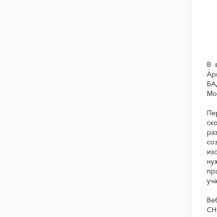
В 
Ар
БА
Мо
Пе
ск
ра
со
из
ну
пр
уч
Ве
СН