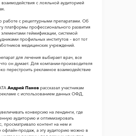
м взаимодействия с лояльной аудиторией
ах.
по работе с рецептурными препаратами. Об
нгу платформы профессионального развития
с элементами геймификации, системой
удниками профильных институтов – вот тот
аботников медицинских учреждений.
репарат для лечения выбирает врач, все
 что он думает. Для компании-производителя
ибко перестроить рекламное взаимодействие
DATA
Андрей Панов
рассказал участникам
-рекламе с использованием данных ОФД,
величивать конверсию на лендинги, где
ченную аудиторию и оптимизировать
, просматривало контент на нем и
те офлайн-продаж, а эту аудиторию можно в