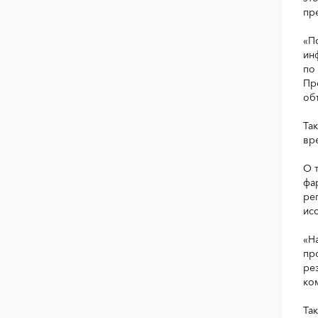
пр
«П
ин
по
Пр
об
Та
вр
О 
фа
ре
ис
«Н
пр
ре
ко
Та