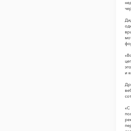
не
че
Ди
од
вр
мо
фо
«В
це
эт
и 
Др
ве
со
«С
по
ре
пе