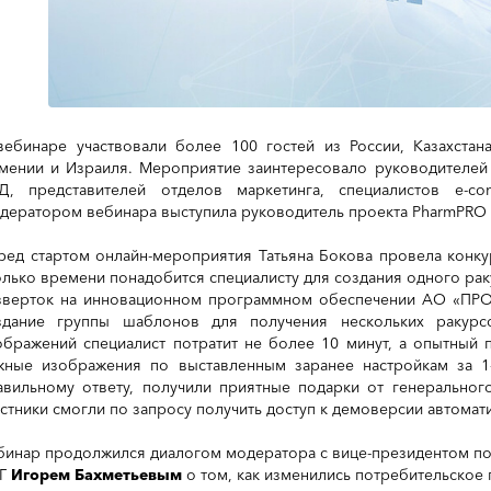
вебинаре участвовали более 100 гостей из России, Казахстана
мении и Израиля. Мероприятие заинтересовало руководителей
Д, представителей отделов маркетинга, специалистов e-c
дератором вебинара выступила
руководитель проекта PharmPRO
ред стартом онлайн-мероприятия Татьяна Бокова провела конкур
олько времени понадобится специалисту для создания одного ра
зверток на инновационном программном обеспечении АО «ПРО
здание группы шаблонов для получения нескольких ракур
ображений специалист потратит не более 10 минут, а опытный 
жные изображения по выставленным заранее настройкам за 1
авильному ответу, получили приятные подарки от генеральног
астники смогли по запросу получить доступ к демоверсии автомат
бинар продолжился диалогом модератора с вице‑президентом п
Г
Игорем Бахметьевым
о том, как изменились потребительское 