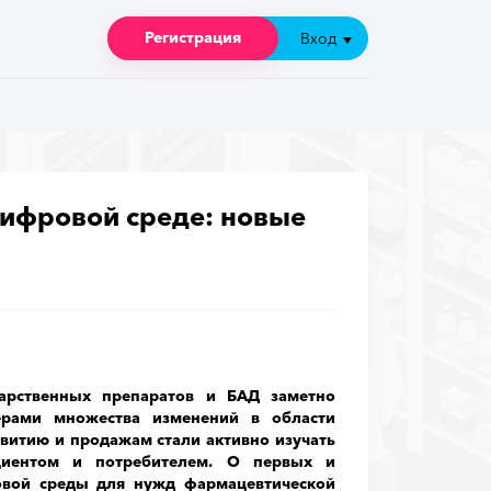
Регистрация
Регистрация
Вход
Вход
цифровой среде: новые
арственных препаратов и БАД заметно
ерами множества изменений в области
витию и продажам стали активно изучать
циентом и потребителем. О первых и
овой среды для нужд фармацевтической