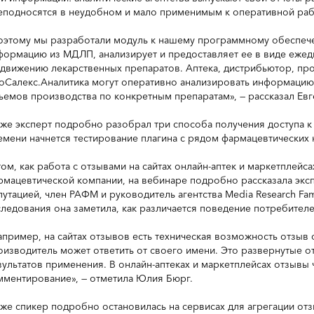
еподносятся в неудобном и мало применимым к оперативной раб
оэтому мы разработали модуль к нашему программному обеспеч
формацию из МДЛП, анализирует и предоставляет ее в виде ежед
 движению лекарственных препаратов. Аптека, дистрибьютор, п
оСалекс.Аналитика могут оперативно анализировать информацию
ъемов производства по конкретным препаратам», — рассказал Евг
кже эксперт подробно разобрал три способа получения доступа к
емени начнется тестирование плагина с рядом фармацевтических 
том, как работа с отзывами на сайтах онлайн-аптек и маркетплейс
рмацевтической компании, на вебинаре подробно рассказала эксп
путацией, член РАФМ и руководитель агентства Media Research Fa
следования она заметила, как различается поведение потребителе
апример, на сайтах отзывов есть техническая возможность отзыв о
оизводитель может ответить от своего имени. Это развернутые 
зультатов применения. В онлайн-аптеках и маркетплейсах отзывы
мментирование», — отметила Юлия Бюрг.
кже спикер подробно остановилась на сервисах для агрегации отз