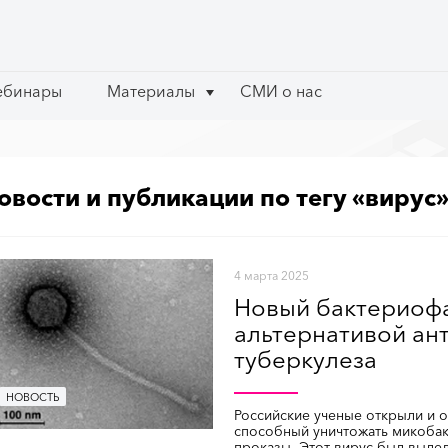
ебинары
ебинары
Материалы
Материалы
СМИ о нас
СМИ о нас
овости и публикации по тегу «вирус
4 марта 2025
Новый бактериофа
альтернативой ан
туберкулеза
НОВОСТЬ
Российские ученые открыли и о
способный уничтожать микобак
проказы. Этот вирус был выдел