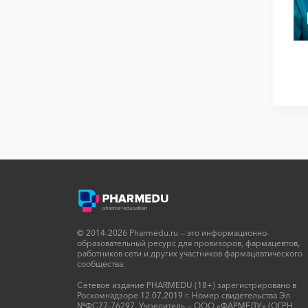
© 2014-2026 Pharmedu.ru — это информационно-
образовательный ресурс для провизоров, фармацевтов,
работников сети и других участников фармацевтического
сообщества.
Сетевое издание PHARMEDU (18+) зарегистрировано в
Роскомнадзоре 12.07.2019 г. Номер свидетельства Эл
№ФС77-76297. Учредитель — ООО «ФАРМЕДУ» (ОГРН