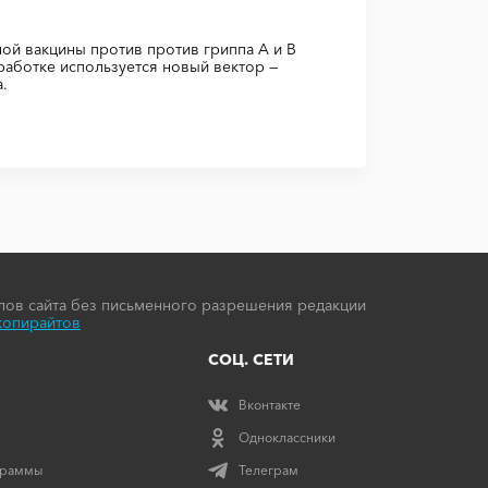
й вакцины против против гриппа А и В
зработке используется новый вектор —
.
ов сайта без письменного разрешения редакции
копирайтов
СОЦ. СЕТИ
Вконтакте
Одноклассники
граммы
Телеграм