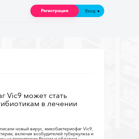
Регистрация
Регистрация
Вход
Вход
»
г Vic9 может стать
тибиотикам в лечении
писали новый вирус, микобактериофаг Vic9,
терии, включая возбудителей туберкулеза и
ен на территории России и обладает