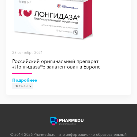
28 сентября 2021
Российский оригинальный препарат
«Лонгидаза®» запатентован в Европе
Подробнее
НОВОСТЬ
НОВОСТЬ
НОВОСТЬ
НОВОСТЬ
© 2014-2026 Pharmedu.ru — это информационно-образовательный