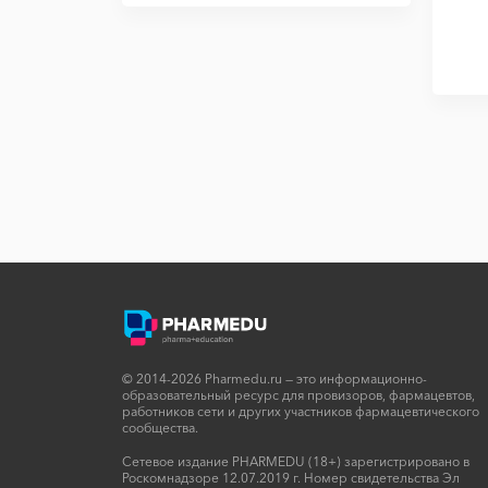
© 2014-2026 Pharmedu.ru — это информационно-
образовательный ресурс для провизоров, фармацевтов,
работников сети и других участников фармацевтического
сообщества.
Сетевое издание PHARMEDU (18+) зарегистрировано в
Роскомнадзоре 12.07.2019 г. Номер свидетельства Эл