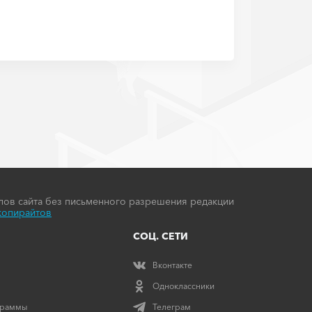
ов сайта без письменного разрешения редакции
копирайтов
СОЦ. СЕТИ
Вконтакте
Одноклассники
граммы
Телеграм