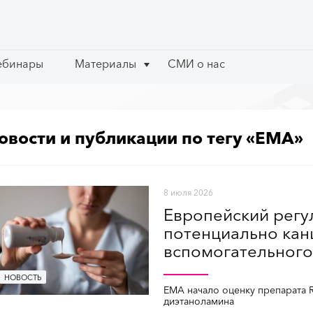
ебинары
ебинары
Материалы
Материалы
СМИ о нас
СМИ о нас
овости и публикации по тегу «EMA»
8 июля 2026
Европейский регу
потенциально кан
вспомогательного
НОВОСТЬ
EMA начало оценку препарата Ri
диэтаноламина