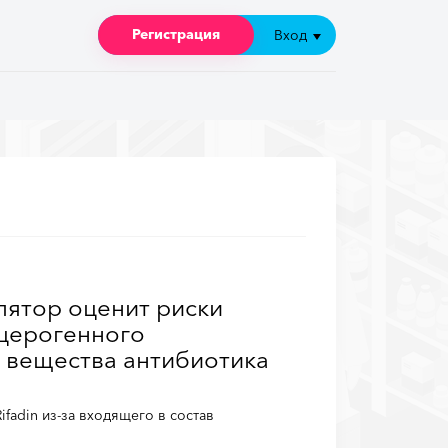
Регистрация
Регистрация
Вход
Вход
лятор оценит риски
церогенного
 вещества антибиотика
fadin из-за входящего в состав