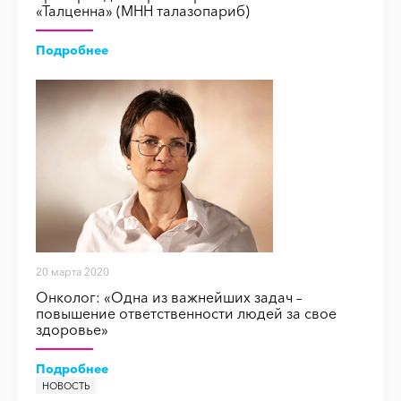
«Талценна» (МНН талазопариб)
Подробнее
20 марта 2020
Онколог: «Одна из важнейших задач –
повышение ответственности людей за свое
здоровье»
Подробнее
НОВОСТЬ
НОВОСТЬ
НОВОСТЬ
НОВОСТЬ
НОВОСТЬ
НОВОСТЬ
НОВОСТЬ
НОВОСТЬ
НОВОСТЬ
НОВОСТЬ
НОВОСТЬ
НОВОСТЬ
НОВОСТЬ
НОВОСТЬ
НОВОСТЬ
НОВОСТЬ