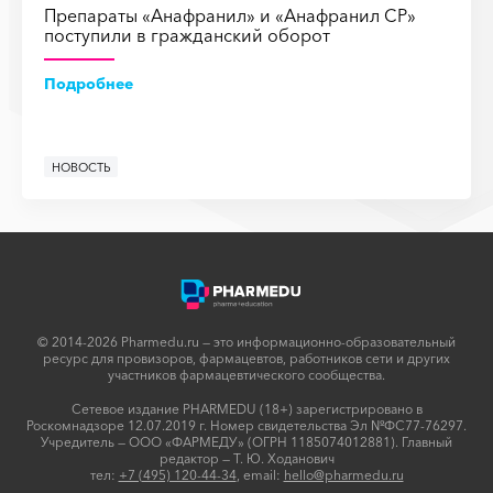
Препараты «Анафранил» и «Анафранил СР»
поступили в гражданский оборот
Подробнее
НОВОСТЬ
© 2014-2026 Pharmedu.ru — это информационно-образовательный
ресурс для провизоров, фармацевтов, работников сети и других
участников фармацевтического сообщества.
Сетевое издание PHARMEDU (18+) зарегистрировано в
Роскомнадзоре 12.07.2019 г. Номер свидетельства Эл №ФС77-76297.
Учредитель — ООО «ФАРМЕДУ» (ОГРН 1185074012881). Главный
редактор — Т. Ю. Ходанович
тел:
+7 (495) 120-44-34
, email:
hello@pharmedu.ru