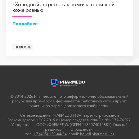
«Холодный» стресс: как помочь атопичной
коже осенью
Подробнее
НОВОСТЬ
© 2014-2026 Pharmedu.ru — это информационно-образовательный
ресурс для провизоров, фармацевтов, работников сети и других
участников фармацевтического сообщества.
Сетевое издание PHARMEDU (18+) зарегистрировано в
Роскомнадзоре 12.07.2019 г. Номер свидетельства Эл №ФС77-76297.
Учредитель — ООО «ФАРМЕДУ» (ОГРН 1185074012881). Главный
редактор — Т. Ю. Ходанович
тел:
+7 (495) 120-44-34
, email:
hello@pharmedu.ru