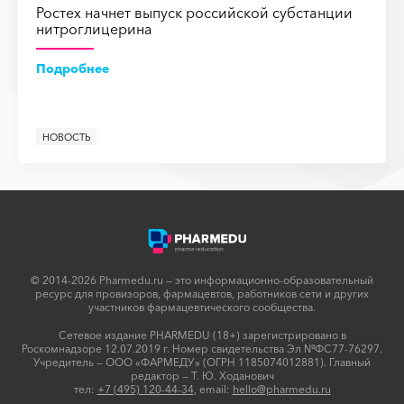
Ростех начнет выпуск российской субстанции
нитроглицерина
Подробнее
НОВОСТЬ
© 2014-2026 Pharmedu.ru — это информационно-образовательный
ресурс для провизоров, фармацевтов, работников сети и других
участников фармацевтического сообщества.
Сетевое издание PHARMEDU (18+) зарегистрировано в
Роскомнадзоре 12.07.2019 г. Номер свидетельства Эл №ФС77-76297.
Учредитель — ООО «ФАРМЕДУ» (ОГРН 1185074012881). Главный
редактор — Т. Ю. Ходанович
тел:
+7 (495) 120-44-34
, email:
hello@pharmedu.ru