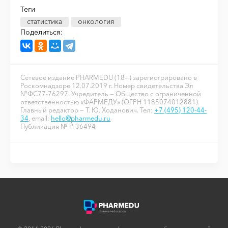
Теги
статистика
онкология
Поделиться:
Сетевое издание PHARMEDU (18+) зарегистрировано в
Роскомнадзоре 12.07.2019 г. Номер свидетельства Эл
№ФС77-76297. Учредитель — Общество с ограниченной
ответственностью «ФАРМЕДУ» (ОГРН 1185074012881).
Главный редактор — Т. Ю. Ходанович. Тел:
+7 (495) 120-44-
34
, email:
hello@pharmedu.ru
Публикация № P-36494