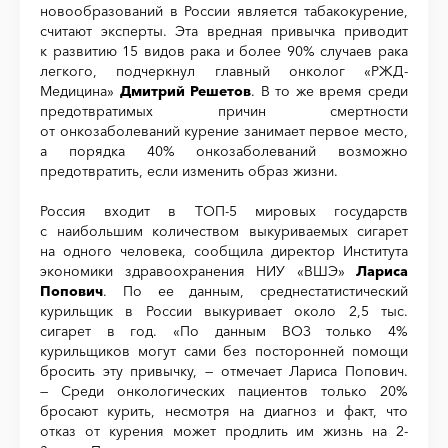
новообразований в России является табакокурение,
считают эксперты. Эта вредная привычка приводит
к развитию 15 видов рака и более 90% случаев рака
легкого, подчеркнул главный онколог «РЖД-
Медицина»
Дмитрий Решетов
. В то же время среди
предотвратимых причин смертности
от онкозаболеваний курение занимает первое место,
а порядка 40% онкозаболеваний возможно
предотвратить, если изменить образ жизни.
Россия входит в ТОП-5 мировых государств
с наибольшим количеством выкуриваемых сигарет
на одного человека, сообщила директор Института
экономики здравоохранения НИУ «ВШЭ»
Лариса
Попович
. По ее данным, среднестатистический
курильщик в России выкуривает около 2,5 тыс.
сигарет в год. «По данным ВОЗ только 4%
курильщиков могут сами без посторонней помощи
бросить эту привычку, — отмечает Лариса Попович.
— Среди онкологических пациентов только 20%
бросают курить, несмотря на диагноз и факт, что
отказ от курения может продлить им жизнь на 2-