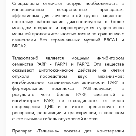
Специалисты отмечают острую необходимость в
инновационных лекарственных препаратах,
эффективных для лечения этой группы пациентов,
поскольку заболевание диагностируется в более
молодом возрасте и характеризуется существенно
меньшей продолжительностью жизни по сравнению с
пациентами без герминальных мутаций BRCA1 и
BRCA2.
Талазопариб является мощным ингибитором
семейства
PARP
–
PARP
1 и
PARP
2. Эти вещества
оказывают цитотоксическое действие на клетки
опухоли посредством двух механизмов:
ингибирование каталитической активности
PARP
и
формирование комплекса
PARP
-ловушки, в
результате чего белок
PARP
, связанный с
ингибитором
PARP
, не отсоединяется от места
повреждения ДНК и в итоге препятствует ее
репарации, репликации и транскрипции, в конечном
счете вызывая гибель опухолевой клетки.
Препарат «Талценна» показан для монотерапии