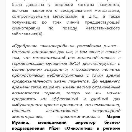
была доказана у широкой когорты пациентов,
включая пациентов с висцеральными метастазами,
контролируемыми метастазами в ЦНС, а также
получивших до трех линий предшествующей
химиотерапии по поводу метастатического
заболевания
[4]
.
«Одобрение талазопариба на российском рынке –
большое достижение для нас, в том числе в связи с
тем, что метастатический рак молочной железы с
герминальными мутациями BRCA диагностируется в
более раннем возрасте и, к сожалению, является
прогностически неблагоприятным с точки зрения
продолжительности жизни пациентов. До недавнего
времени такие пациенты имели весьма ограниченные
возможности терапии, теперь же мы можем
предложить им эффективный и удобный для
амбулаторного приема препарат и, что немаловажно,
решение, альтернативное стационарной
химиотерапии»,
– прокомментировала
Мария
Мухина, медицинский директор бизнес-
подразделения
Pfizer
«Онкология» в регионе