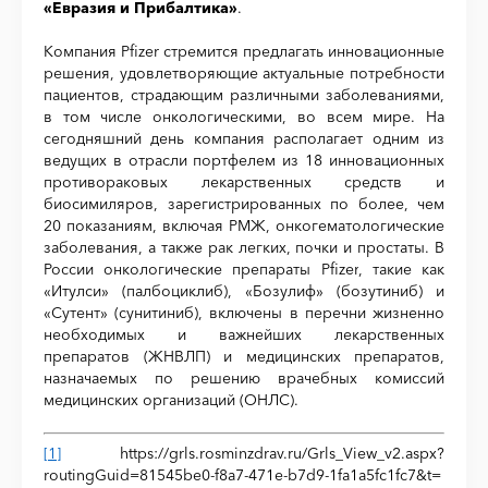
«Евразия и Прибалтика»
.
Компания Pfizer стремится предлагать инновационные
решения, удовлетворяющие актуальные потребности
пациентов, страдающим различными заболеваниями,
в том числе онкологическими, во всем мире. На
сегодняшний день компания располагает одним из
ведущих в отрасли портфелем из 18 инновационных
противораковых лекарственных средств и
биосимиляров, зарегистрированных по более, чем
20 показаниям, включая РМЖ, онкогематологические
заболевания, а также рак легких, почки и простаты. В
России онкологические препараты
Pfizer
, такие как
«Итулси» (палбоциклиб), «Бозулиф» (бозутиниб) и
«Сутент» (сунитиниб), включены в перечни жизненно
необходимых и важнейших лекарственных
препаратов (ЖНВЛП) и медицинских препаратов,
назначаемых по решению врачебных комиссий
медицинских организаций (ОНЛС).
[1]
https://grls.rosminzdrav.ru/Grls_View_v2.aspx?
routingGuid=81545be0-f8a7-471e-b7d9-1fa1a5fc1fc7&t=