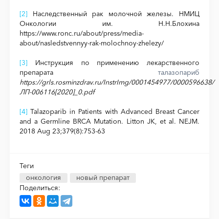
[2]
Наследственный рак молочной железы. НМИЦ
Онкологии им. Н.Н.Блохина
https://www.ronc.ru/about/press/media-
about/nasledstvennyy-rak-molochnoy-zhelezy/
[3]
Инструкция по применению лекарственного
препарата
талазопариб
https://grls.rosminzdrav.ru/InstrImg/0001454977/0000596638/
ЛП-006116[2020]_0.pdf
[4]
Talazoparib in Patients with Advanced Breast Cancer
and a Germline BRCA Mutation. Litton JK, et al. NEJM.
2018 Aug 23;379(8):753-63
Теги
онкология
новый препарат
Поделиться: