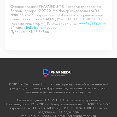
Сетевое издание PHARMEDU (18+) зарегистрировано в
Роскомнадзоре 12.07.2019 г. Номер свидетельства Эл
№ФС77-76297. Учредитель — Общество с ограниченной
ответственностью «ФАРМЕДУ» (ОГРН 1185074012881).
Главный редактор — Т. Ю. Ходанович. Тел:
+7 (495) 120-44-
34
, email:
hello@pharmedu.ru
Публикация № P-34566
© 2014-2026 Pharmedu.ru — это информационно-образовательный
ресурс для провизоров, фармацевтов, работников сети и других
участников фармацевтического сообщества.
Сетевое издание PHARMEDU (18+) зарегистрировано в
Роскомнадзоре 12.07.2019 г. Номер свидетельства Эл №ФС77-76297.
Учредитель — ООО «ФАРМЕДУ» (ОГРН 1185074012881). Главный
редактор — Т. Ю. Ходанович
тел:
+7 (495) 120-44-34
, email:
hello@pharmedu.ru