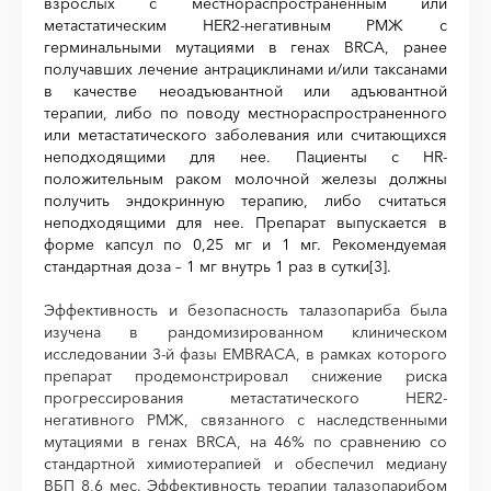
взрослых с местнораспространенным или
метастатическим HER2-негативным РМЖ с
герминальными мутациями в генах BRCA, ранее
получавших лечение антрациклинами и/или таксанами
в качестве неоадъювантной или адъювантной
терапии, либо по поводу местнораспространенного
или метастатического заболевания или считающихся
неподходящими для нее. Пациенты с
HR
-
положительным раком молочной железы должны
получить эндокринную терапию, либо считаться
неподходящими для нее. Препарат выпускается в
форме капсул по 0,25 мг и 1 мг. Рекомендуемая
стандартная доза – 1 мг внутрь 1 раз в сутки
[3]
.
Эффективность и безопасность талазопариба была
изучена в рандомизированном клиническом
исследовании 3-й фазы EMBRACA, в рамках которого
препарат продемонстрировал снижение риска
прогрессирования метастатического HER2-
негативного РМЖ, связанного с наследственными
мутациями в генах BRCA, на 46% по сравнению со
стандартной химиотерапией и обеспечил медиану
ВБП 8,6 мес. Эффективность терапии талазопарибом