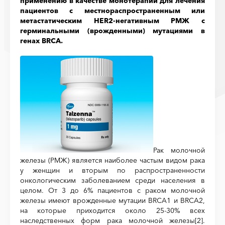
применению в качестве монотерапии для лечения
пациентов с местнораспространенным или
метастатическим HER2-негативным РМЖ с
герминальными (врожденными) мутациями в
генах BRCA.
Рак молочной
железы (РМЖ) является наиболее частым видом рака
у женщин и вторым по распространенности
онкологическим заболеванием среди населения в
целом. От 3 до 6% пациентов с раком молочной
железы имеют врожденные мутации BRCA1 и BRCA2,
на которые приходится около 25-30% всех
наследственных форм рака молочной железы
[2]
.