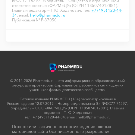
№ФС77-76297. Учредитель — Общество с ограниченной
ответственностью «ФАРМЕДУ» (ОГРН 1185074012881).
Главный редактор — Т. Ю. Ходанович. Тел:
+7 (495) 120-44-
34
, email:
hello@pharmedu.ru
Публикация № P-37050
© 2014-2026 Pharmedu.ru — это информационно-образовательный
ресурс для провизоров, фармацевтов, работников сети и других
участников фармацевтического сообщества.
Сетевое издание PHARMEDU (18+) зарегистрировано в
Роскомнадзоре 12.07.2019 г. Номер свидетельства Эл №ФС77-76297.
Учредитель — ООО «ФАРМЕДУ» (ОГРН 1185074012881). Главный
редактор — Т. Ю. Ходанович
тел:
+7 (495) 120-44-34
, email:
hello@pharmedu.ru
Полное или частичное воспроизведение любых
материалов сайта без письменного разрешения