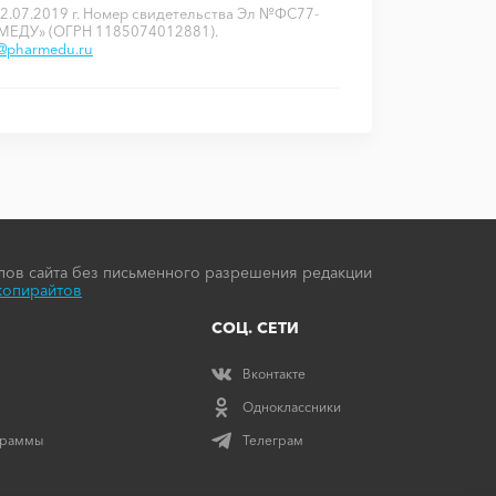
2.07.2019 г. Номер свидетельства Эл №ФС77-
РМЕДУ» (ОГРН 1185074012881).
o@pharmedu.ru
ов сайта без письменного разрешения редакции
копирайтов
СОЦ. СЕТИ
Вконтакте
Одноклассники
граммы
Телеграм