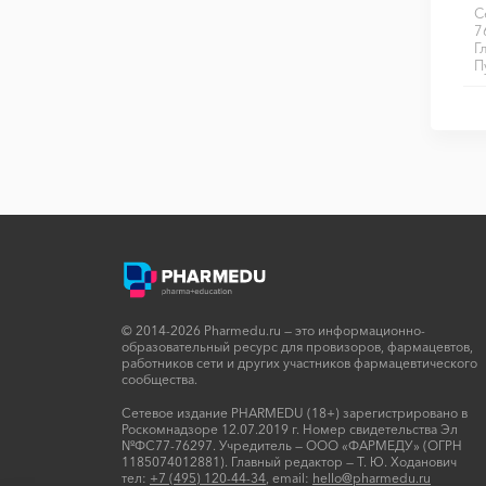
С
7
Г
П
© 2014-2026 Pharmedu.ru — это информационно-
образовательный ресурс для провизоров, фармацевтов,
работников сети и других участников фармацевтического
сообщества.
Сетевое издание PHARMEDU (18+) зарегистрировано в
Роскомнадзоре 12.07.2019 г. Номер свидетельства Эл
№ФС77-76297. Учредитель — ООО «ФАРМЕДУ» (ОГРН
1185074012881). Главный редактор — Т. Ю. Ходанович
тел:
+7 (495) 120-44-34
, email:
hello@pharmedu.ru