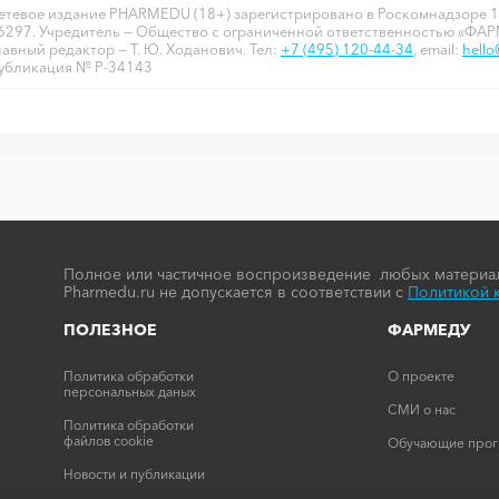
етевое издание PHARMEDU (18+) зарегистрировано в Роскомнадзоре 1
6297. Учредитель — Общество с ограниченной ответственностью «ФА
лавный редактор — Т. Ю. Ходанович. Тел:
+7 (495) 120-44-34
, email:
hell
убликация № P-34143
Полное или частичное воспроизведение любых материал
Pharmedu.ru не допускается в соответствии с
Политикой 
ПОЛЕЗНОЕ
ФАРМЕДУ
Политика обработки
О проекте
персональных даных
СМИ о нас
Политика обработки
файлов cookie
Обучающие про
Новости и публикации