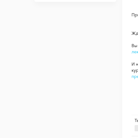
Пр
Жд
Вы
ле
И 
ку
пр
Т