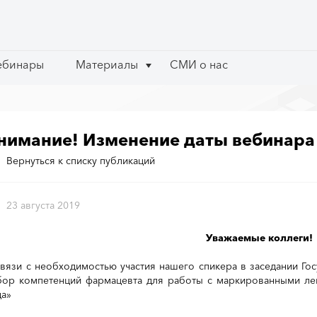
ебинары
ебинары
Материалы
Материалы
СМИ о нас
СМИ о нас
нимание! Изменение даты вебинара
Вернуться к списку публикаций
23 августа 2019
Уважаемые коллеги!
связи с необходимостью участия нашего спикера в заседании Г
бор компетенций фармацевта для работы с маркированными ле
да»