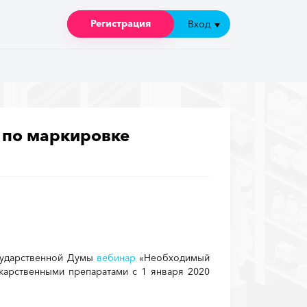
Регистрация
Регистрация
Вход
Вход
 по маркировке
осударственной Думы
вебинар
«Необходимый
карственными препаратами с 1 января 2020