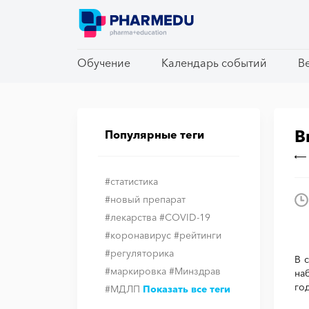
Обучение
Обучение
Календарь событий
Календарь событий
В
В
В
Популярные теги
#статистика
#новый препарат
#лекарства
#COVID-19
#коронавирус
#рейтинги
#регуляторика
В 
#маркировка
#Минздрав
на
го
#МДЛП
Показать все теги