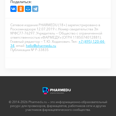
Поделиться:
Сетевое издание PHARMEDU (18+) зарегистрировано в
Роскомнадзоре 12.07.2019 г. Номер свидетельства Эл
№ФС77-76297. Учредитель — Общество с ограниченной
ответственностью «ФАРМЕДУ» (ОГРН 1185074012881).
Главный редактор — Т. Ю. Ходанович. Тел:
+7 (495) 120-44-
34
, email:
hello@pharmedu.ru
Публикация № P-33835
© 2014-2026 Pharmedu.ru — это информационно-образовательный
ресурс для провизоров, фармацевтов, работников сети и других
участников фармацевтического сообщества.