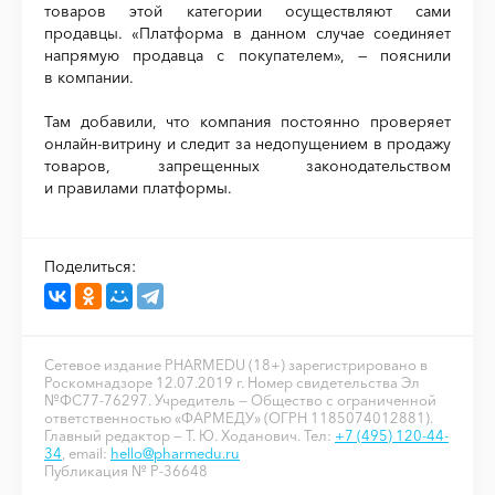
товаров этой категории осуществляют сами
продавцы. «Платформа в данном случае соединяет
напрямую продавца с покупателем», — пояснили
в компании.
Там добавили, что компания постоянно проверяет
онлайн-витрину и следит за недопущением в продажу
товаров, запрещенных законодательством
и правилами платформы.
Поделиться:
Сетевое издание PHARMEDU (18+) зарегистрировано в
Роскомнадзоре 12.07.2019 г. Номер свидетельства Эл
№ФС77-76297. Учредитель — Общество с ограниченной
ответственностью «ФАРМЕДУ» (ОГРН 1185074012881).
Главный редактор — Т. Ю. Ходанович. Тел:
+7 (495) 120-44-
34
, email:
hello@pharmedu.ru
Публикация № P-36648