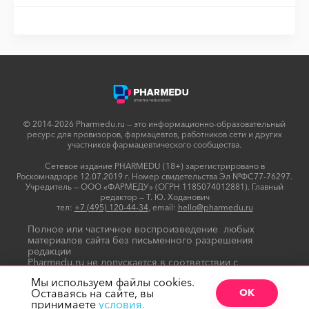
© 2014-2026 Pharmedu.ru — это информационно-образовательный
ресурс для провизоров, фармацевтов, работников сети и других
участников фармацевтического сообщества.
Сетевое издание PHARMEDU (18+) зарегистрировано в
Роскомнадзоре 12.07.2019 г. Номер свидетельства Эл №ФС77-76297.
Учредитель — ООО «ФАРМЕДУ» (ОГРН 1185074012881). Главный
редактор — Т. Ю. Ходанович
тел:
+7 (495) 120-44-34
, email:
hello@pharmedu.ru
Полное или частичное воспроизведение любых
материалов сайта без письменного разрешения
редакции
Pharmedu.ru не допускается в соответствии с
Политикой копирайтов
Мы используем файлы cookies.
Оставаясь на сайте, вы
ОК
принимаете
условия.