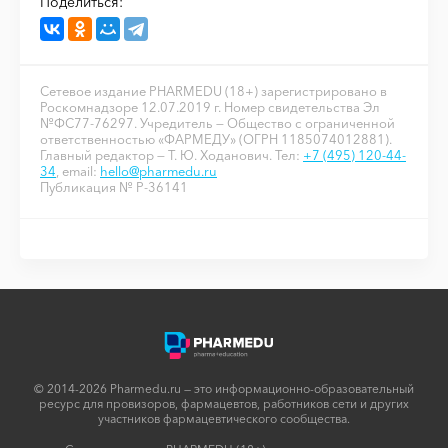
Поделиться:
Сетевое издание PHARMEDU (18+) зарегистрировано в
Роскомнадзоре 12.07.2019 г. Номер свидетельства Эл
№ФС77-76297. Учредитель — Общество с ограниченной
ответственностью «ФАРМЕДУ» (ОГРН 1185074012881).
Главный редактор — Т. Ю. Ходанович. Тел:
+7 (495) 120-44-
34
, email:
hello@pharmedu.ru
Публикация № P-36141
© 2014-2026 Pharmedu.ru — это информационно-образовательный
ресурс для провизоров, фармацевтов, работников сети и других
участников фармацевтического сообщества.