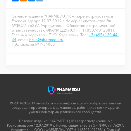
Сетевое издание PHARMEDU (18+) зарегистрировано в
Роскомнадзоре 12.07.2019 г. Номер свидетельства Эл
№ФС77-76297. Учредитель — Общество с ограниченной
ответственностью «ФАРМЕДУ» (ОГРН 1185074012881).
Главный редактор — Т. Ю. Ходанович. Тел:
+7 (495) 120-44-
34
, email:
hello@pharmedu.ru
Публикация № P-34085
© 2014-2026 Pharmedu.ru — это информационно-образовательный
ресурс для провизоров, фармацевтов, работников сети и других
участников фармацевтического сообщества.
Сетевое издание PHARMEDU (18+) зарегистрировано в
Роскомнадзоре 12.07.2019 г. Номер свидетельства Эл №ФС77-76297.
Учредитель — ООО «ФАРМЕДУ» (ОГРН 1185074012881). Главный