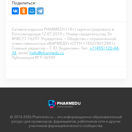
Поделиться:
Сетевое издание PHARMEDU (18+) зарегистрировано в
Роскомнадзоре 12.07.2019 г. Номер свидетельства Эл
№ФС77-76297. Учредитель — Общество с ограниченной
ответственностью «ФАРМЕДУ» (ОГРН 1185074012881).
Главный редактор — Т. Ю. Ходанович. Тел:
+7 (495) 120-44-
34
, email:
hello@pharmedu.ru
Публикация № P-36949
© 2014-2026 Pharmedu.ru — это информационно-образовательный
ресурс для провизоров, фармацевтов, работников сети и других
участников фармацевтического сообщества.