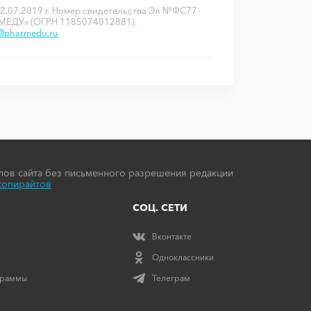
2.07.2019 г. Номер свидетельства Эл №ФС77-
РМЕДУ» (ОГРН 1185074012881).
o@pharmedu.ru
ов сайта без письменного разрешения редакции
копирайтов
СОЦ. СЕТИ
Вконтакте
Одноклассники
граммы
Телеграм