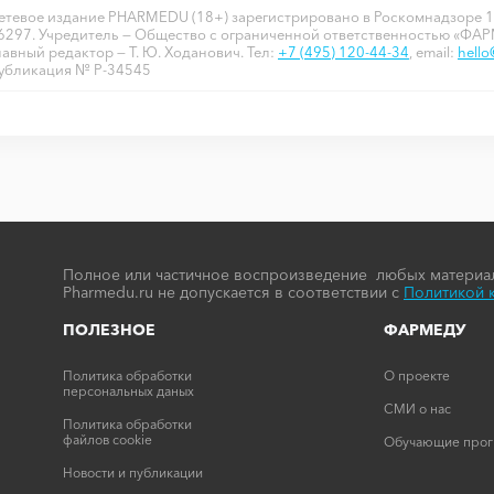
етевое издание PHARMEDU (18+) зарегистрировано в Роскомнадзоре 1
6297. Учредитель — Общество с ограниченной ответственностью «ФА
лавный редактор — Т. Ю. Ходанович. Тел:
+7 (495) 120-44-34
, email:
hell
убликация № P-34545
Полное или частичное воспроизведение любых материал
Pharmedu.ru не допускается в соответствии с
Политикой 
ПОЛЕЗНОЕ
ФАРМЕДУ
Политика обработки
О проекте
персональных даных
СМИ о нас
Политика обработки
файлов cookie
Обучающие про
Новости и публикации