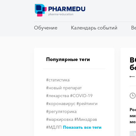
Обучение
Обучение
Календарь событий
Календарь событий
В
В
В
Популярные теги
б
#статистика
#новый препарат
#лекарства
#COVID-19
#коронавирус
#рейтинги
Ро
#регуляторика
ми
#маркировка
#Минздрав
мо
#МДЛП
Показать все теги