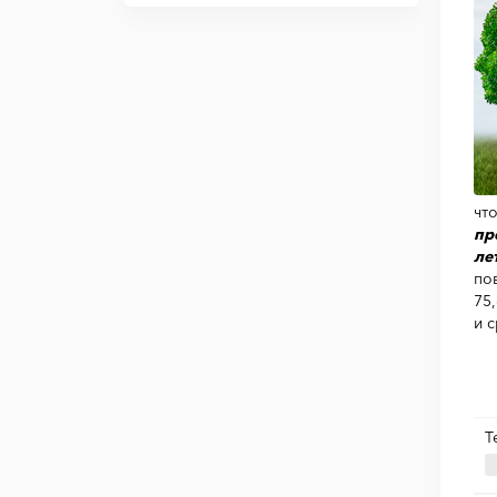
чт
пр
лет
по
75
и 
Т