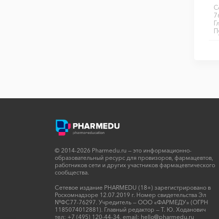
С
7
Г
П
© 2014-2026 Pharmedu.ru — это информационно-
образовательный ресурс для провизоров, фармацевтов,
работников сети и других участников фармацевтического
сообщества.
Сетевое издание PHARMEDU (18+) зарегистрировано в
Роскомнадзоре 12.07.2019 г. Номер свидетельства Эл
№ФС77-76297. Учредитель — ООО «ФАРМЕДУ» (ОГРН
1185074012881). Главный редактор — Т. Ю. Ходанович
тел:
+7 (495) 120-44-34
, email:
hello@pharmedu.ru