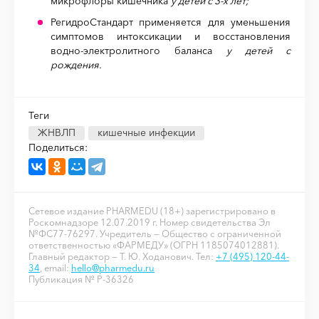
микрофлоры кишечника
у детей с 3-х лет;
РегидроСтандарт применяется для уменьшения
симптомов интоксикации и восстановления
водно-электролитного баланса
у детей с
рождения.
Теги
ЖНВЛП
кишечные инфекции
Поделиться:
Сетевое издание PHARMEDU (18+) зарегистрировано в
Роскомнадзоре 12.07.2019 г. Номер свидетельства Эл
№ФС77-76297. Учредитель — Общество с ограниченной
ответственностью «ФАРМЕДУ» (ОГРН 1185074012881).
Главный редактор — Т. Ю. Ходанович. Тел:
+7 (495) 120-44-
34
, email:
hello@pharmedu.ru
Публикация № P-36326