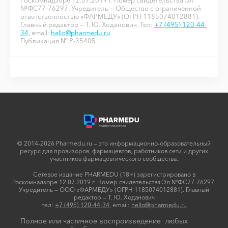
№ФС77-76297. Учредитель — Общество с ограниченной
ответственностью «ФАРМЕДУ» (ОГРН 1185074012881).
Главный редактор — Т. Ю. Ходанович. Тел:
+7 (495) 120-44-
34
, email:
hello@pharmedu.ru
Публикация № P-35405
© 2014-2026 Pharmedu.ru — это информационно-образовательный
ресурс для провизоров, фармацевтов, работников сети и других
участников фармацевтического сообщества.
Сетевое издание PHARMEDU (18+) зарегистрировано в
Роскомнадзоре 12.07.2019 г. Номер свидетельства Эл №ФС77-76297.
Учредитель — ООО «ФАРМЕДУ» (ОГРН 1185074012881). Главный
редактор — Т. Ю. Ходанович
тел:
+7 (495) 120-44-34
, email:
hello@pharmedu.ru
Полное или частичное воспроизведение любых