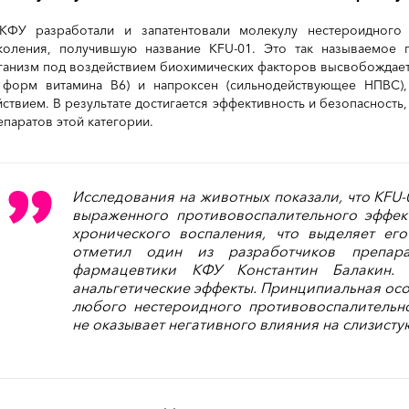
КФУ разработали и запатентовали молекулу нестероидного 
коления, получившую название KFU-01. Это так называемое 
ганизм под воздействием биохимических факторов высвобождает 
 форм витамина В6) и напроксен (сильнодействующее НПВС),
йствием. В результате достигается эффективность и безопасность
епаратов этой категории.
Исследования на животных показали, что KFU-
выраженного противовоспалительного эффект
хронического воспаления, что выделяет ег
отметил один из разработчиков препар
фармацевтики КФУ Константин Балакин. 
анальгетические эффекты. Принципиальная особе
любого нестероидного противовоспалительно
не оказывает негативного влияния на слизисту