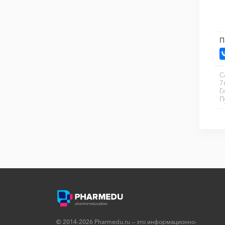
П
С
7
Г
П
© 2014-2026 Pharmedu.ru — это информационно-