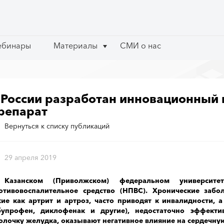
ебинары
ебинары
Материалы
Материалы
СМИ о нас
СМИ о нас
 России разработан инновационный
репарат
Вернуться к списку публикаций
29 апреля 2019
Казанском (Приволжском) федеральном университет
отивовоспалительное средство (НПВС). Хронические забол
кие как артрит и артроз, часто приводят к инвалидности, 
бупрофен, диклофенак и другие), недостаточно эффект
олочку желудка, оказывают негативное влияние на сердечную