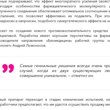
еные подчеркивают, что эффект многократного усиления свойс
агодаря особенностям фармацевтического молекулярного 
лученного соединения обеспечивают оптимальное соотношение к
спаления, что позволяет эффективно их подавлять. При эт
ридоксин и напроксен, подобного синергетического эффекта не н
оект по созданию нового противовоспалительного средства 
ициативой. Разработка имеет хорошие перспективы на фарма
ководителя направления «Биомедицина» рабочей группы на
елснет» Андрей Ломоносов.
Самые гениальные решения всегда очень про
случай, когда из двух существующих лек
совершенно уникальное, — отметил он.
вый препарат переходит в стадию клинических испытаний, н
зработчики предполагают, что им удастся осуществить продажу м