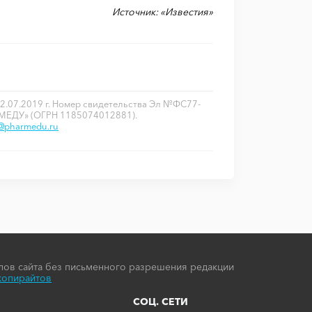
Источник: «Известия»
2.07.2019 г. Номер свидетельства Эл №ФС77-
РМЕДУ» (ОГРН 1185074012881).
o@pharmedu.ru
ов сайта без письменного разрешения редакции
копирайтов
СОЦ. СЕТИ