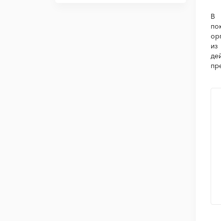
В 
по
ор
из
де
пр