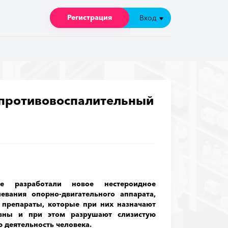
Регистрация
Регистрация
Вход
Вход
 противовоспалительный
е разработали новое нестероидное
евания опорно-двигательного аппарата,
а препараты, которые при них назначают
ивны и при этом разрушают слизистую
 деятельность человека.