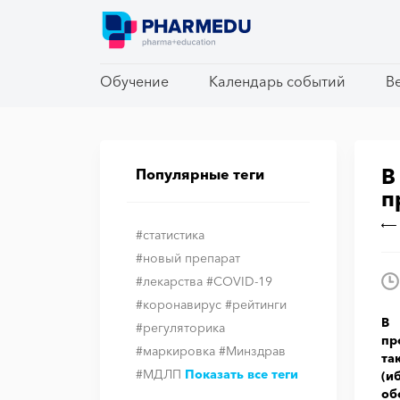
Обучение
Обучение
Календарь событий
Календарь событий
В
В
В
Популярные теги
п
#статистика
#новый препарат
#лекарства
#COVID-19
#коронавирус
#рейтинги
В 
#регуляторика
пр
#маркировка
#Минздрав
та
#МДЛП
Показать все теги
(и
об