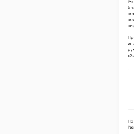
Уч
бл
по
во
пи
Пр
ин
ру
«Х
Но
Ра