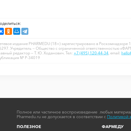
оделиться:
етевое издание PHARMEDU (18+) зарегистрировано в Роскомнадзоре 1
6297. Учредитель — Общество с ограниченной ответственностью «ФА
лавный редактор — Т. Ю. Ходанович. Тел:
+7 (495) 120-44-34
, email:
hell
убликация № P-34019
Полное или частичное воспроизведение любых материал
Pharmedu.ru не допускается в соответствии с
Политикой 
ПОЛЕЗНОЕ
ФАРМЕДУ