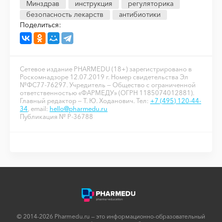
Минздрав
инструкция
регуляторика
безопасность лекарств
антибиотики
Поделиться:
Сетевое издание PHARMEDU (18+) зарегистрировано в
Роскомнадзоре 12.07.2019 г. Номер свидетельства Эл
№ФС77-76297. Учредитель — Общество с ограниченной
ответственностью «ФАРМЕДУ» (ОГРН 1185074012881).
Главный редактор — Т. Ю. Ходанович. Тел:
+7 (495) 120-44-
34
, email:
hello@pharmedu.ru
Публикация № P-36788
© 2014-2026 Pharmedu.ru — это информационно-образовательный