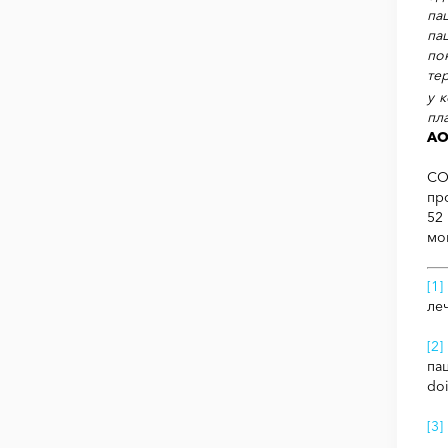
па
па
по
те
у 
пл
АО
CO
пр
52
мо
[1]
ле
[2]
па
do
[3]