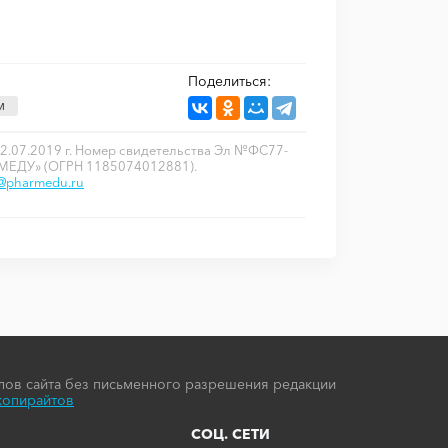
Поделиться:
м
2.07.2019 г. Номер свидетельства Эл №ФС77-
РМЕДУ» (ОГРН 1185074012881).
o@pharmedu.ru
ов сайта без письменного разрешения редакции
копирайтов
СОЦ. СЕТИ