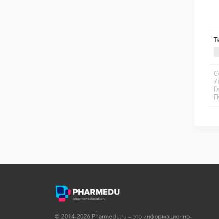
Т
С
7
Г
П
© 2014-2026 Pharmedu.ru — это информационно-