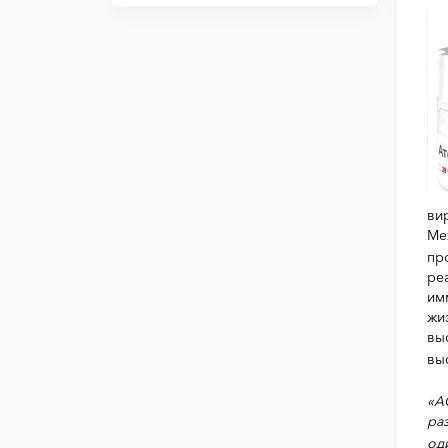
ви
Ме
пр
ре
им
жи
вы
вы
«А
ра
од