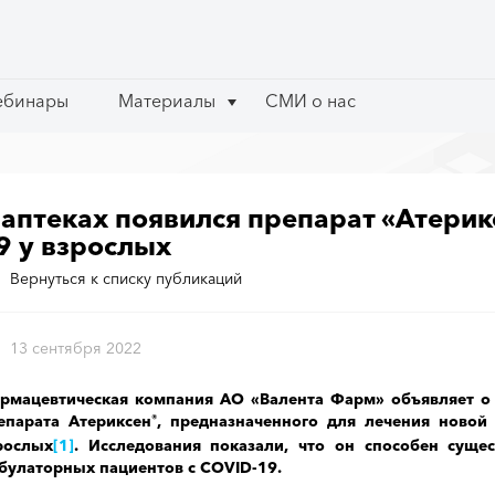
ебинары
ебинары
Материалы
Материалы
СМИ о нас
СМИ о нас
 аптеках появился препарат «Атерик
9 у взрослых
Вернуться к списку публикаций
13 сентября 2022
рмацевтическая компания
АО «Валента Фарм» объявляет о
епарата Атериксен
, предназначенного для лечения новой
®
рослых
[1]
. Исследования показали, что он способен сущес
булаторных пациентов с COVID-19.