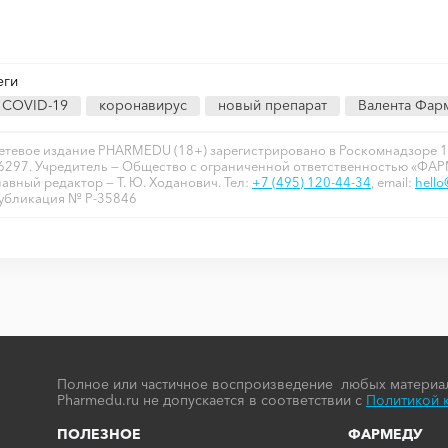
еги
COVID-19
коронавирус
новый препарат
Валента Фар
етевое издание PHARMEDU (18+) зарегистрировано в Роскомнадзоре 1
6297. Учредитель — Общество с ограниченной ответственностью «ФА
лавный редактор — Т. Ю. Ходанович. Тел:
+7 (495) 120-44-34
, email:
hell
убликация № P-35846
Полное или частичное воспроизведение любых материал
Pharmedu.ru не допускается в соответствии с
Политикой 
ПОЛЕЗНОЕ
ФАРМЕДУ