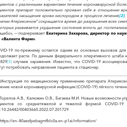
циентов с различными вариантами течения коронавирусной боле
циентов препарат положительно проявил себя в отношении вр
казателей насыщения крови кислородом в процессе лечения
[2]
.
рапии Атериксеном
сокращается время до разрешения всех симпт
®
которых развивается ухудшение состояния вплоть до госпитализа
ацебо», —-
подчеркивает
Екатерина Захарова, директор по нау
 «Валента Фарм»
.
VID-19 по-прежнему остается одним из основных вызовов для
одолжает расти. По данным федерального оперативного штаба н
 829
[3]
случаев заражения. Известно, что COVID-19 ассоцииров
гут потребовать направления пациента в стационар.
Инструкция по медицинскому применению препарата Атериксен
чение новой коронавирусной инфекции (COVID-19) лёгкого течени
Горелов А.В., Калюжин О.В., Багаева М.И. Новые возможности 
циентов со среднетяжелой и тяжелой формой COVID-19 //
i:10.26442/00403660.2022.07.201729
https://xn--80aesfpebagmfblc0a.xn--p1ai/information/