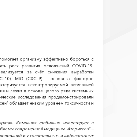
омогает организму эффективно бороться с
ать риск развития осложнений COVID-19.
еализуется за счёт снижения выработки
CXCL10), MIG (CXCL9) — основных факторов
ктеризуется неконтролируемой активацией
ия и лежит в основе целого ряда системных
ические исследования продемонстрировали
ксен
обладает низким уровнем токсичности и
®
ратах. Компания стабильно инвестирует в
роблемы современной медицины. Атериксен
—
®
следований и у госпитальных, и амбулаторных