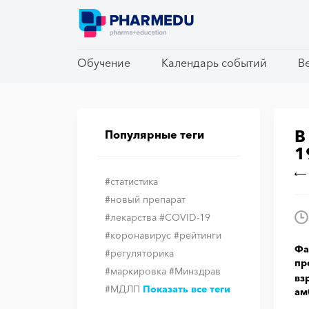
Обучение
Обучение
Календарь событий
Календарь событий
В
В
В
Популярные теги
1
#статистика
#новый препарат
#лекарства
#COVID-19
#коронавирус
#рейтинги
Фа
#регуляторика
пр
#маркировка
#Минздрав
вз
#МДЛП
Показать все теги
ам