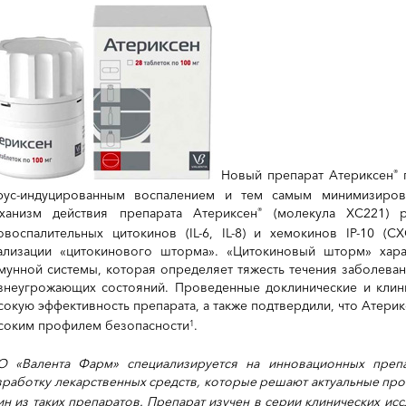
Новый препарат Атериксен
п
®
рус-индуцированным воспалением и тем самым минимизиров
ханизм действия препарата Атериксен
(молекула ХС221) р
®
овоспалительных цитокинов (IL-6, IL-8) и хемокинов IP-10 (
ализации «цитокинового шторма». «Цитокиновый шторм» хара
мунной системы, которая определяет тяжесть течения заболеван
знеугрожающих состояний. Проведенные доклинические и клин
сокую эффективность препарата, а также подтвердили, что Атери
соким профилем безопасности
.
1
О «Валента Фарм» специализируется на инновационных препа
зработку лекарственных средств, которые решают актуальные п
ин из таких препаратов. Препарат изучен в серии клинических ис