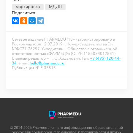
маркировка
МДЛП
Поделиться:
Сетевое издание PHARMEDU (18+) зарегистрировано в
Роскомнадзоре 12.07.2019 г. Номер свидетельства Эл
№ФС77-76297. Учредитель — Общество с ограниченной
ответственностью «ФАРМЕДУ» (ОГРН 1185074012881).
Главный редактор — Т. Ю. Ходанович. Тел:
+7 (495) 120-44-
34
, email:
hello@pharmedu.ru
Публикация № P-35515
© 2014-2026 Pharmedu.ru — это информационно-образовательный
ресурс для провизоров, фармацевтов, работников сети и других