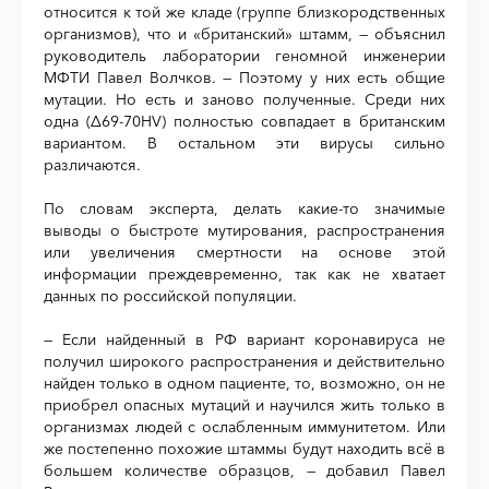
относится к той же кладе (группе близкородственных
организмов), что и «британский» штамм, — объяснил
руководитель лаборатории геномной инженерии
МФТИ Павел Волчков. — Поэтому у них есть общие
мутации. Но есть и заново полученные. Среди них
одна (Δ69-70HV) полностью совпадает в британским
вариантом. В остальном эти вирусы сильно
различаются.
По словам эксперта, делать какие-то значимые
выводы о быстроте мутирования, распространения
или увеличения смертности на основе этой
информации преждевременно, так как не хватает
данных по российской популяции.
— Если найденный в РФ вариант коронавируса не
получил широкого распространения и действительно
найден только в одном пациенте, то, возможно, он не
приобрел опасных мутаций и научился жить только в
организмах людей с ослабленным иммунитетом. Или
же постепенно похожие штаммы будут находить всё в
большем количестве образцов, — добавил Павел