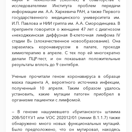
исследователями Института проблем передачи
информации им. А.А. Харкевича РАН, а также Первого
государственного медицинского университета им.
И.П. Павлова и НИИ гриппа им. А.А. Смородинцева. В
препринте говорится о женщине 47 лет с диагнозом
«неходжкинская диффузная B-клеточная лимфома IV
стадии B» (злокачественное новообразование). Она
заразилась коронавирусом в палате, проходя
химиотерапию в апреле. С тех пор ей многократно
делали ПЦР-тест, и он показывал положительные
результаты вплоть до 9 сентября.
Ученые прочитали геном коронавируса в образце
мазка пациента А, вероятного источника инфекции,
полученный 10 апреля. Таким образом удалось
установить, какие мутации патоген приобрел в
организме пациентки с лимфомой.
— В геноме нашумевшего «британского» штамма
20B/501Y.V1 или VOC 202012/01 (линии B.1.1.7) также
обнаружено много новых функциональных мутаций.
Было предположено, что он мутировал, находясь