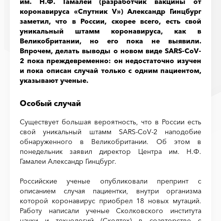
им. Н.Ф. Гамалеи (разработчик вакцины от
коронавируса «Спутник V») Александр Гинцбург
заметил, что в России, скорее всего, есть свой
уникальный штамм коронавируса, как в
Великобритании, но его пока не выявили.
Впрочем, делать выводы о новом виде SARS-CoV-
2 пока преждевременно: он недостаточно изучен
и пока описан случай только с одним пациентом,
указывают ученые.
Особый случай
Существует большая вероятность, что в России есть
свой уникальный штамм SARS-CoV-2 наподобие
обнаруженного в Великобритании. Об этом в
понедельник заявил директор Центра им. Н.Ф.
Гамалеи Александр Гинцбург.
Российские ученые опубликовали препринт с
описанием случая пациентки, внутри организма
которой коронавирус приобрел 18 новых мутаций.
Работу написали ученые Сколковского института
науки и технологий (Сколтех) в соавторстве с