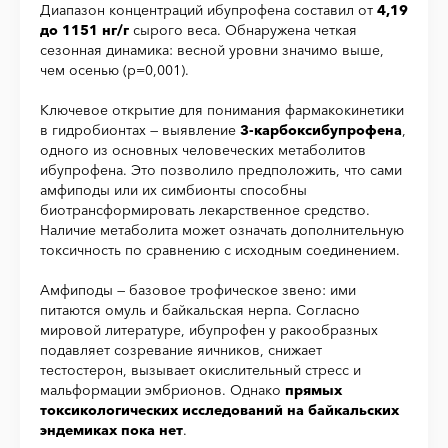
Диапазон концентраций ибупрофена составил от
4,19
до 1151 нг/г
сырого веса. Обнаружена четкая
сезонная динамика: весной уровни значимо выше,
чем осенью (p=0,001).
Ключевое открытие для понимания фармакокинетики
в гидробионтах — выявление
3-карбоксибупрофена
,
одного из основных человеческих метаболитов
ибупрофена. Это позволило предположить, что сами
амфиподы или их симбионты способны
биотрансформировать лекарственное средство.
Наличие метаболита может означать дополнительную
токсичность по сравнению с исходным соединением.
Амфиподы — базовое трофическое звено: ими
питаются омуль и байкальская нерпа. Согласно
мировой литературе, ибупрофен у ракообразных
подавляет созревание яичников, снижает
тестостерон, вызывает окислительный стресс и
мальформации эмбрионов. Однако
прямых
токсикологических исследований на байкальских
эндемиках пока нет
.