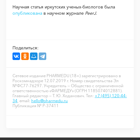
Научная статья иркутских ученых-биологов была
опубликована
в научном журнале
PeerJ
.
Поделиться:
Сетевое издание PHARMEDU (18+) зарегистрировано в
Роскомнадзоре 12.07.2019 г. Номер свидетельства Эл
№ФС77-76297. Учредитель — Общество с ограниченной
ответственностью «ФАРМЕДУ» (ОГРН 1185074012881).
Главный редактор — Т. Ю. Ходанович. Тел:
+7 (495) 120-44-
34
, email:
hello@pharmedu.ru
Публикация № P-37411