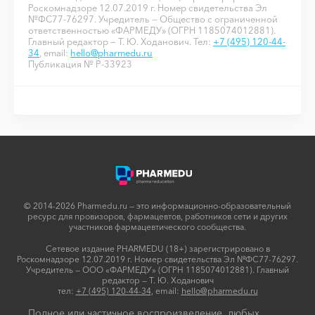
Роскомнадзоре 12.07.2019 г. Номер свидетельства Эл
№ФС77-76297. Учредитель — Общество с ограниченной
ответственностью «ФАРМЕДУ» (ОГРН 1185074012881).
Главный редактор — Т. Ю. Ходанович. Тел:
+7 (495) 120-44-
34
, email:
hello@pharmedu.ru
Публикация № P-33923
© 2014-2026 Pharmedu.ru — это информационно-образовательный
ресурс для провизоров, фармацевтов, работников сети и других
участников фармацевтического сообщества.
Сетевое издание PHARMEDU (18+) зарегистрировано в
Роскомнадзоре 12.07.2019 г. Номер свидетельства Эл №ФС77-76297.
Учредитель — ООО «ФАРМЕДУ» (ОГРН 1185074012881). Главный
редактор — Т. Ю. Ходанович
тел:
+7 (495) 120-44-34
, email:
hello@pharmedu.ru
Полное или частичное воспроизведение любых