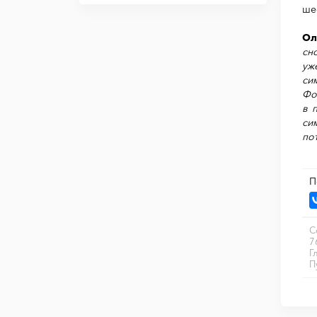
ше
Ол
сн
уж
си
Фо
в 
си
пот
П
С
7
Г
П