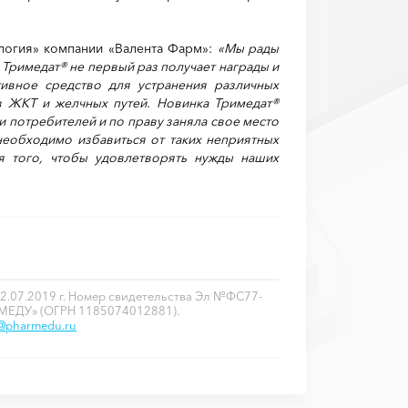
логия» компании «Валента Фарм»:
«Мы рады
Тримедат® не первый раз получает награды и
ивное средство для устранения различных
в ЖКТ и желчных путей. Новинка Тримедат®
и потребителей и по праву заняла свое место
необходимо избавиться от таких неприятных
ля того, чтобы удовлетворять нужды наших
2.07.2019 г. Номер свидетельства Эл №ФС77-
РМЕДУ» (ОГРН 1185074012881).
o@pharmedu.ru