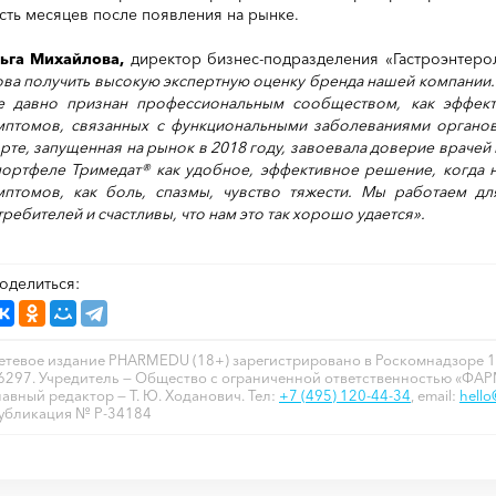
сть месяцев после появления на рынке.
ьга Михайлова,
директор бизнес-подразделения «Гастроэнтеро
ова получить высокую экспертную оценку бренда нашей компании. 
е давно признан профессиональным сообществом, как эффект
мптомов, связанных с функциональными заболеваниями органо
рте, запущенная на рынок в 2018 году, завоевала доверие врачей 
портфеле Тримедат® как удобное, эффективное решение, когда 
мптомов, как боль, спазмы, чувство тяжести. Мы работаем д
ребителей и счастливы, что нам это так хорошо удается».
оделиться:
етевое издание PHARMEDU (18+) зарегистрировано в Роскомнадзоре 1
6297. Учредитель — Общество с ограниченной ответственностью «ФА
лавный редактор — Т. Ю. Ходанович. Тел:
+7 (495) 120-44-34
, email:
hell
убликация № P-34184