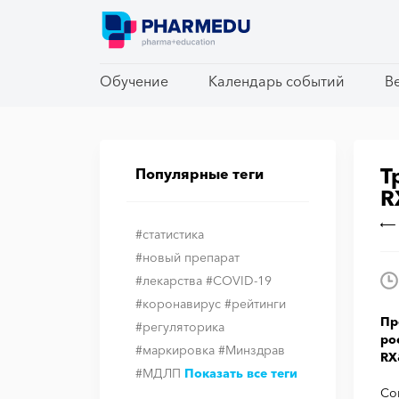
Обучение
Обучение
Календарь событий
Календарь событий
В
В
Т
Популярные теги
R
#статистика
#новый препарат
#лекарства
#COVID-19
#коронавирус
#рейтинги
Пр
#регуляторика
ро
#маркировка
#Минздрав
RX
#МДЛП
Показать все теги
Со