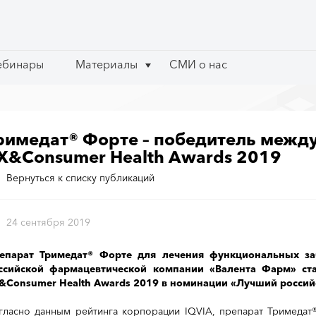
ебинары
ебинары
Материалы
Материалы
СМИ о нас
СМИ о нас
римедат® Форте – победитель межд
X&Consumer Health Awards 2019
Вернуться к списку публикаций
24 сентября 2019
епарат Тримедат® Форте для лечения функциональных за
ссийской фармацевтической компании «Валента Фарм» с
&Consumer Health Awards 2019 в номинации «Лучший российс
гласно данным рейтинга корпорации IQVIA, препарат Тримеда