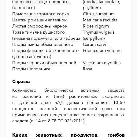
(среднего, ланцетовидного,
(media, lanceolate,
блошного)
psyllium)
Померанца горького корка
Citrus aurantium
Цветки ромашки аптечной
Matricaria recutita
Листья смородины черной
Ribes nigrum
Трава тимьяна душистого
Thymus vulgaris
(тимьяна ползучего, или чабреца)
(serpyllum)
Плоды тмина обыкновенного
Carum carvi
Плоды фенхеля обыкновенного
Foeniculum vulgare
(укропа аптечного)
Плоды черники обыкновенной
Vaccinium myrtillus
Плоды шиповника
Rosa
Справка
Количество биологически активных веществ
из растений и (или) растительных экстрактов
в суточной дозе БАД должно составлять 10–50
процентов разовой терапевтической дозы при
применении этих веществ в качестве лекарственных
средств (п. 14 ст. 8 ТР ТС 021/2011).
Каких животных продуктов, грибов