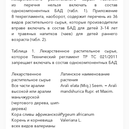
из перечня нельзя включать в состав
однокомпонентных БАД (табл. 1). Приложение
8 техрегламента, наоборот, содержит перечень из 36
видов растительного сырья, которые производители
вправе включать в состав БАД для детей 3–14 лет
и травяных напитков (чаев) для детей раннего
возраста (табл. 2).
Таблица 1. Лекарственное растительное сырье,
которое Технический регламент ТР ТС 021/2011
запрещает включать в состав однокомпонентных БАД
Лекарственное
Латинское наименование
растительное сырье
растения
Все части аралии
Arali elata (Miq.) Seem. = Arali
высокой или аралии
mandshurica Rupr. et Maxim.
маньчжурской
(чертового дерева, шип-
дерева)
Кора сливы африканской
Pygeum africanum
Корень и корневища
Valeriana L.
всех видов валерианы