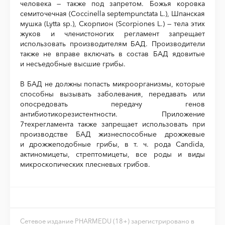
человека — также под запретом. Божья коровка
семиточечная (Coccinella septempunctata L.), Шпанская
мушка (Lytta sp.), Скорпион (Scorpiones L.) — тела этих
жуков и членистоногих регламент запрещает
использовать производителям БАД. Производители
также не вправе включать в состав БАД ядовитые
и несъедобные высшие грибы.
В БАД не должны попасть микроорганизмы, которые
способны вызывать заболевания, передавать или
опосредовать передачу генов
антибиотикорезистентности. Приложение
7техрегламента также запрещает использовать при
производстве БАД жизнеспособные дрожжевые
и дрожжеподобные грибы, в т. ч. рода Candida,
актиномицеты, стрептомицеты, все роды и виды
микроскопических плесневых грибов.
Сетевое издание PHARMEDU (18+) зарегистрировано в