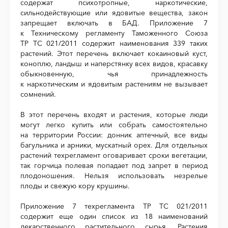
содержат психотропные, наркотические,
сильнодействующие или ядовитые вещества, закон
запрещает включать в БАД. Приложение 7
к Техническому регламенту Таможенного Союза
ТР ТС 021/2011 содержит наименования 339 таких
растений. Этот перечень включает кокаиновый куст,
коноплю, ландыш и наперстянку всех видов, красавку
обыкновенную, чья принадлежность
к наркотическим и ядовитым растениям не вызывает
сомнений.
В этот перечень входят и растения, которые люди
могут легко купить или собрать самостоятельно
на территории России: донник аптечный, все виды
багульника и арники, мускатный орех. Для отдельных
растений техрегламент оговаривает сроки вегетации,
так горчица полевая попадает под запрет в период
плодоношения. Нельзя использовать незрелые
плоды и свежую кору крушины.
Приложение 7 техрегламента ТР ТС 021/2011
содержит еще один список из 18 наименований
лекарственного растительного сырья. Растения