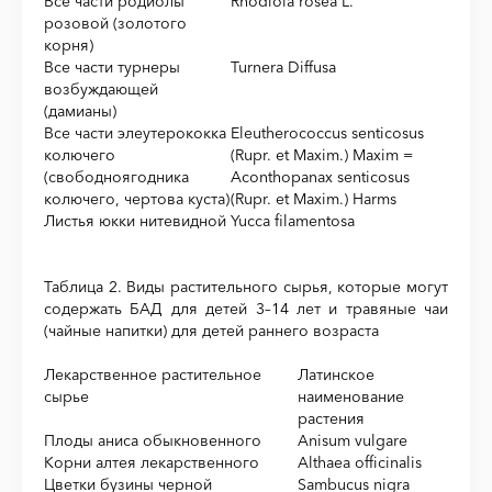
Все части родиолы
Rhodiola rosea L.
розовой (золотого
корня)
Все части турнеры
Turnera Diffusa
возбуждающей
(дамианы)
Все части элеутерококка
Eleutherococcus senticosus
колючего
(Rupr. et Maxim.) Maxim =
(свободноягодника
Aconthopanax senticosus
колючего, чертова куста)
(Rupr. et Maxim.) Harms
Листья юкки нитевидной
Yucca filamentosa
Таблица 2. Виды растительного сырья, которые могут
содержать БАД для детей 3–14 лет и травяные чаи
(чайные напитки) для детей раннего возраста
Лекарственное растительное
Латинское
сырье
наименование
растения
Плоды аниса обыкновенного
Anisum vulgare
Корни алтея лекарственного
Althaea officinalis
Цветки бузины черной
Sambucus nigra