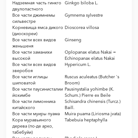
Надземная часть гинкго
Ginkgo biloba L.
двулопастного
Все части джимнемы
Gymnema sylvestre
сильвестре
Корневища ямса дикого
Dioscorea villosa
(диоскореи)
Все части всех видов
Ginseng
женьшеня
Все части заманихи
Oplopanax elatus Nakai =
высокой
Echinopanax elatus Nakai
Все части всех видов
Hypericum L.
зверобоя
Все части иглицы
Ruscus aculeatus (Butcher 's
шиповатой
Broom)
Все части паусинисталии
Pausinystalia yohimbe (K.
йохимбе
Schum.) Pierre ex Beile
Все части лимонника
Schisandra chinensis (Turcz.)
китайского
Baill.
Все части муиры пуама
Muira puama (Liriosma jvata)
Кора муравьиного
Tabebuia heptaphylla
дерева (по-де арко,
табебуйи)