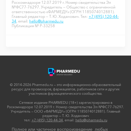
Роскомнадзоре 12.07.2019 г. Номер свидетельства Эл
№ФС77-76297. Учредитель — Общество с ограниченной
ответственностью «ФАРМЕДУ» (ОГРН 1185074012881).
Главный редактор — Т. Ю. Ходанович. Тел:
+7 (495) 120-44-
34
, email:
hello@pharmedu.ru
Публикация № P-33258
© 2014-2026 Pharmedu.ru — это информационно-образовательный
ресурс для провизоров, фармацевтов, работников сети и других
участников фармацевтического сообщества.
Сетевое издание PHARMEDU (18+) зарегистрировано в
Роскомнадзоре 12.07.2019 г. Номер свидетельства Эл №ФС77-76297.
Учредитель — ООО «ФАРМЕДУ» (ОГРН 1185074012881). Главный
редактор — Т. Ю. Ходанович
тел:
+7 (495) 120-44-34
, email:
hello@pharmedu.ru
Полное или частичное воспроизведение любых