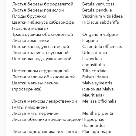
Листья березы бородавчатой
Betula verrucosa
Листья березы повислой
Betula pendula
Плоды брусники
Vaccinium vitis idaea
Цветки гибискуса сабдариффа
Hibiscus sabdariffa
(красной мальвы)
Трава душицы обыкновенной
Origanum vulgare
Листья земляники
Fragaria
Цветки календулы аптечной
Calendula officinalis
Листья крапивы двудомной
Urtica dioica
Цветки лаванды узколистной
Lavandula
angustifolia
Цветки липы сердцевидной
Tilia cordata
Листья малины обыкновенной
Rubus ideaus
Цветки мальвы лесной
Malva sylvestris
(просвирника)
(синоним Malva
Mauritiana)
Листья мелиссы лекарственной
Melissa officinalis
(мяты лимонной)
Листья мяты перечной
Mentha piperita
Листья облепихи крушиновидной
Hippophae
rhamnoides
Листья подорожника большого
Plantago major