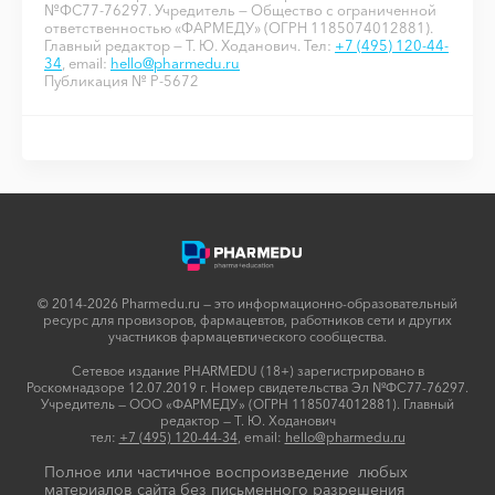
№ФС77-76297. Учредитель — Общество с ограниченной
ответственностью «ФАРМЕДУ» (ОГРН 1185074012881).
Главный редактор — Т. Ю. Ходанович. Тел:
+7 (495) 120-44-
34
, email:
hello@pharmedu.ru
Публикация № P-5672
© 2014-2026 Pharmedu.ru — это информационно-образовательный
ресурс для провизоров, фармацевтов, работников сети и других
участников фармацевтического сообщества.
Сетевое издание PHARMEDU (18+) зарегистрировано в
Роскомнадзоре 12.07.2019 г. Номер свидетельства Эл №ФС77-76297.
Учредитель — ООО «ФАРМЕДУ» (ОГРН 1185074012881). Главный
редактор — Т. Ю. Ходанович
тел:
+7 (495) 120-44-34
, email:
hello@pharmedu.ru
Полное или частичное воспроизведение любых
материалов сайта без письменного разрешения