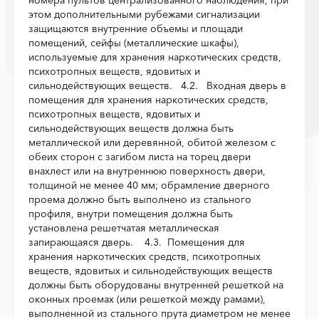
номера пультов центра­лизованного наблюдения, при
этом дополнительными рубежами сигнализации
защищаются внутренние объемы и площади
помещений, сейфы (металлические шкафы),
используемые для хранения наркотических средств,
психотропных веществ, ядовитых и
сильнодействующих веществ.
4.2. Входная дверь в
помещения для хранения наркотических средств,
психотропных веществ, ядовитых и
сильнодействующих веществ должна быть
металлической или деревян­ной, обитой железом с
обеих сторон с загибом листа на торец двери
внахлест или на внутрен­нюю поверхность двери,
толщиной не менее 40 мм; обрамление дверного
проема должно быть выполнено из стального
профиля, внутри помещения должна быть
установлена решет­чатая металлическая
запирающаяся дверь.
4.3. Помещения для
хранения наркотических средств, психотропных
веществ, ядови­тых и сильнодействующих веществ
должны быть оборудованы внутренней решеткой на
окон­ных проемах (или решеткой между рамами),
выполненной из стального прута диаметром не менее