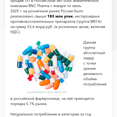
продаж ЛП в России (total sell out)» аналитической
компании RNC Pharma с января по июль
2025 г. на розничном рынке России было
реализовано свыше
183 млн упак.
нестероидных
противовоспалительных препаратов (группа M01A)
на сумму 53,6 млрд руб. (в розничных ценах, включая
НДС).
Данная
группа
абсолютный
лидер
с точки
зрения
денежного
объёма
потребления
puckillustrations
/
stock.adobe.com
в российской фармрознице, на неё приходится
порядка 5,1% рынка.
Натуральное потребление в категории за год