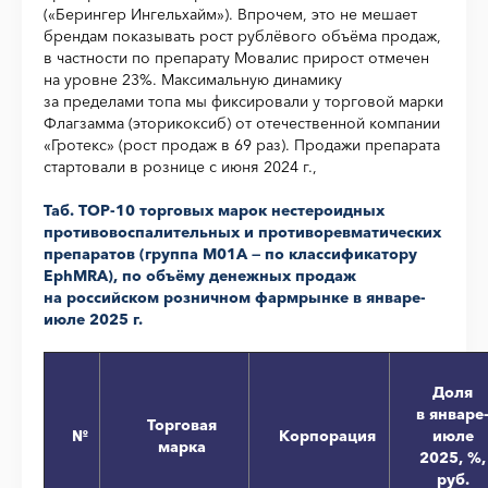
(«Берингер Ингельхайм»). Впрочем, это не мешает
брендам показывать рост рублёвого объёма продаж,
в частности по препарату Мовалис прирост отмечен
на уровне 23%. Максимальную динамику
за пределами топа мы фиксировали у торговой марки
Флагзамма (эторикоксиб) от отечественной компании
«Гротекс» (рост продаж в 69 раз). Продажи препарата
стартовали в рознице с июня 2024 г.,
Таб. ТОР-10 торговых марок нестероидных
противовоспалительных и противоревматических
препаратов (группа M01A — по классификатору
EphMRA), по объёму денежных продаж
на российском розничном фармрынке в январе-
июле 2025 г.
Доля
в январе
Торговая
№
Корпорация
июле
марка
2025, %,
руб.