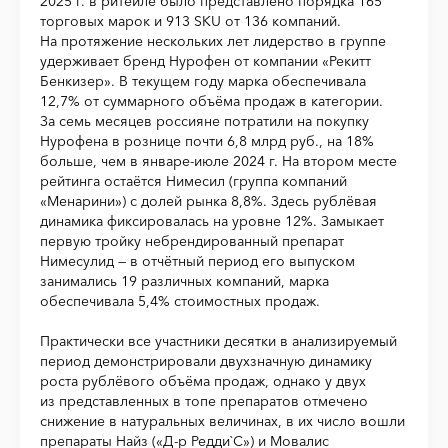
2025 г. в ритейле было представлено порядка 165
торговых марок и 913 SKU от 136 компаний.
На протяжение нескольких лет лидерство в группе
удерживает бренд Нурофен от компании «Рекитт
Бенкизер». В текущем году марка обеспечивала
12,7% от суммарного объёма продаж в категории.
За семь месяцев россияне потратили на покупку
Нурофена в рознице почти 6,8 млрд руб., на 18%
больше, чем в январе-июле 2024 г. На втором месте
рейтинга остаётся Нимесил (группа компаний
«Менарини») с долей рынка 8,8%. Здесь рублёвая
динамика фиксировалась на уровне 12%. Замыкает
первую тройку небрендированный препарат
Нимесулид — в отчётный период его выпуском
занимались 19 различных компаний, марка
обеспечивала 5,4% стоимостных продаж.
Практически все участники десятки в анализируемый
период демонстрировали двухзначную динамику
роста рублёвого объёма продаж, однако у двух
из представленных в топе препаратов отмечено
снижение в натуральных величинах, в их число вошли
препараты Найз («Д-р Редди`С») и Мовалис