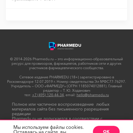
© 2014-2026 Pharmedu.ru — это информационно-образовательный
ресурс для провизоров, фармацевтов, работников сети и других
участников фармацевтического сообщества.
Сетевое издание PHARMEDU (18+) зарегистрировано в
Роскомнадзоре 12.07.2019 г. Номер свидетельства Эл №ФС77-76297.
Учредитель — ООО «ФАРМЕДУ» (ОГРН 1185074012881). Главный
редактор — Т. Ю. Ходанович
тел:
+7 (495) 120-44-34
, email:
hello@pharmedu.ru
Полное или частичное воспроизведение любых
материалов сайта без письменного разрешения
редакции
Pharmedu.ru не допускается в соответствии с
Политикой копирайтов
Мы используем файлы cookies.
Оставаясь на сайте, вы
ОК