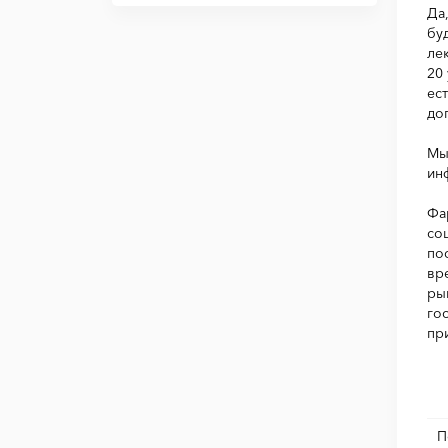
Да
бу
ле
20
ес
до
Мы
ин
Фа
со
по
вр
ры
го
пр
П