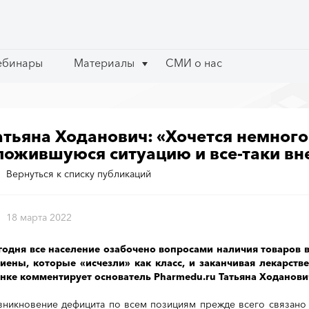
ебинары
ебинары
Материалы
Материалы
СМИ о нас
СМИ о нас
атьяна Ходанович: «Хочется немного
ложившуюся ситуацию и все-таки вн
Вернуться к списку публикаций
18 марта 2022
годня все население озабочено вопросами наличия товаров в
гиены, которые «исчезли» как класс, и заканчивая лекарс
нке комментирует основатель Pharmedu.ru Татьяна Ходанови
зникновение дефицита по всем позициям прежде всего связан