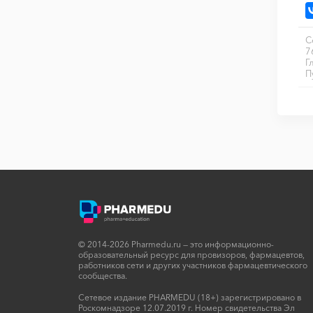
С
7
Г
П
© 2014-2026 Pharmedu.ru — это информационно-
образовательный ресурс для провизоров, фармацевтов,
работников сети и других участников фармацевтического
сообщества.
Сетевое издание PHARMEDU (18+) зарегистрировано в
Роскомнадзоре 12.07.2019 г. Номер свидетельства Эл