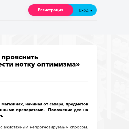
Регистрация
Регистрация
Вход
Вход
 прояснить
ести нотку оптимизма»
 магазинах, начиная от сахара, предметов
твенными препаратами. Положение дел на
ч.
о с ажиотажным непрогнозируемым спросом.