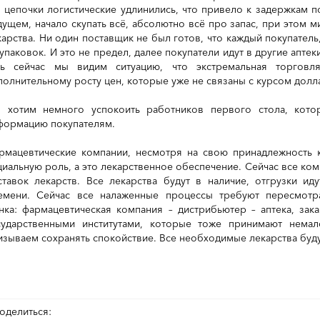
, цепочки логистические удлинились, что привело к задержкам по
дущем, начало скупать всё, абсолютно всё про запас, при этом м
карства. Ни один поставщик не был готов, что каждый покупатель
 упаковок. И это не предел, далее покупатели идут в другие апте
ть сейчас мы видим ситуацию, что экстремальная торговл
полнительному росту цен, которые уже не связаны с курсом долл
 хотим немного успокоить работников первого стола, кото
формацию покупателям.
рмацевтические компании, несмотря на свою принадлежность к
циальную роль, а это лекарственное обеспечение. Сейчас все к
ставок лекарств. Все лекарства будут в наличие, отгрузки ид
емени. Сейчас все налаженные процессы требуют пересмотра
нка: фармацевтическая компания – дистрибьютер – аптека, зак
сударственными институтами, которые тоже принимают нема
изываем сохранять спокойствие. Все необходимые лекарства буду
оделиться: