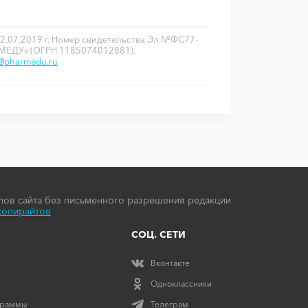
2.07.2019 г. Номер свидетельства Эл №ФС77-
РМЕДУ» (ОГРН 1185074012881).
o@pharmedu.ru
ов сайта без письменного разрешения редакции
копирайтов
СОЦ. СЕТИ
Вконтакте
Одноклассники
граммы
Телеграм