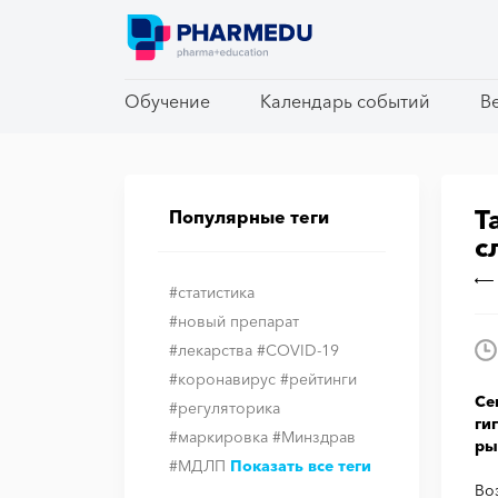
Обучение
Обучение
Календарь событий
Календарь событий
В
В
Т
Популярные теги
с
#статистика
#новый препарат
#лекарства
#COVID-19
#коронавирус
#рейтинги
Се
#регуляторика
ги
#маркировка
#Минздрав
ры
#МДЛП
Показать все теги
Во