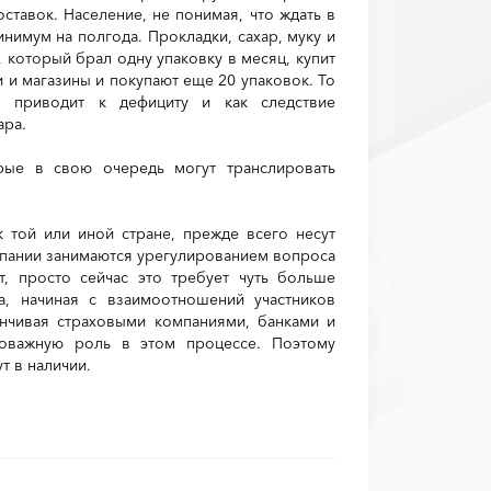
ставок. Население, не понимая, что ждать в
инимум на полгода. Прокладки, сахар, муку и
, который брал одну упаковку в месяц, купит
ки и магазины и покупают еще 20 упаковок. То
я приводит к дефициту и как следствие
ара.
рые в свою очередь могут транслировать
 той или иной стране, прежде всего несут
омпании занимаются урегулированием вопроса
ут, просто сейчас это требует чуть больше
, начиная с взаимоотношений участников
анчивая страховыми компаниями, банками и
ловажную роль в этом процессе. Поэтому
т в наличии.