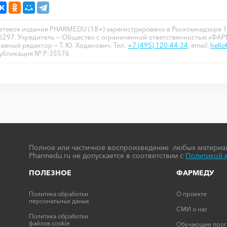
етевое издание PHARMEDU (18+) зарегистрировано в Роскомнадзоре 1
6297. Учредитель — Общество с ограниченной ответственностью «ФА
лавный редактор — Т. Ю. Ходанович. Тел:
+7 (495) 120-44-34
, email:
hell
убликация № P-35576
Полное или частичное воспроизведение любых материал
Pharmedu.ru не допускается в соответствии с
Политикой 
ПОЛЕЗНОЕ
ФАРМЕДУ
Политика обработки
О проекте
персональных даных
СМИ о нас
Политика обработки
файлов cookie
Обучающие про