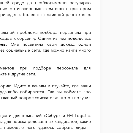
ешней среде до необходимости регулярно
ание мотивационных схем станет триггером
приведет к более эффективной работе всех
туальной проблема подбора персонала при
ходов к сорсингу. Одним из них поделилась
ель.
Она посвятила свой доклад одной
рез социальные сети, где можно найти много
рументов при подборе персонала для
те и другие сети.
орию. Идите в каналы и изучайте, где ваши
куда-либо добираются. Так вы поймете, что
 главный вопрос соискателя: что он получит,
цсети для компаний «Сибур» и FM Logistic.
ы для поиска релевантных кандидатов, какие
 с помощью чего удалось собрать лиды —