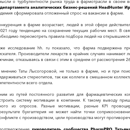
мысли о турбулентности рынка труда в фармотрасли в своем 
 департамента аналитических бизнес-решений HeadHunter
Ир
ндемия сформировала отложенный спрос на вакансии в фарме.
онкуренция в фарме возрастает, людей в этой сфере действите
2021 году тенденцию на сохранение текущих рабочих мест. В св
обходимо пересмотреть правила подбора людей на открывшиеся в
кже исследование hh. ru показало, что фарма подвержена п
искателя. Производители лекарств в крайних случаях нанимают 
жчинам, отказываясь в связи с этим в среднем от рассмотрения 2
 мнению Таты Лысогоровой, не только в фарме, но и при поис
идерживаться стереотипов, так как коллеги в смешанном коллек
мпетентности всего отдела.
ним из путей постоянного развития для фармацевтических ко
строить систему мотивации в компании. К такому выводу при
ного из опросов. Разные мотивации, разные KPI провоцир
результате бухгалтерия не может найти точки соприкосновен
конфликте с производством, цели производства могут противоречи
подтверждение
руководитель сообщества PharmPRO
Татьян