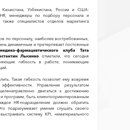
Казахстана, Узбекистана, России и США:
HR
, менеджеры по подбору персонала и
 также специалистов отделов маркетинга
ов по персоналу, наиболее востребованных,
очень динамичным и претерпевает постоянные
едико-фармацевтического клуба
Тата
нстантин Лысенко
отметили, что сегодня
аняющие гибкость в работе, понимающие
ций.
ить. Такая гибкость позволит ему вовремя
ффективности. Управление результатом
целенаправленно двигаться к достижению
й и программ, быть клиентоориентированным
аждое HR-подразделение должно обратить
Это подразумевает умение слушать своего
 выстраивать систему KPI, нематериального