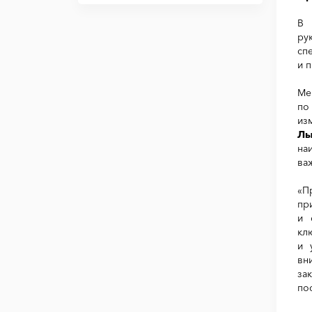
В 
ру
сп
и 
Ме
по
из
Лы
на
ва
«П
пр
и 
кл
и 
вн
за
по