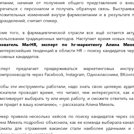
мпании, начиная от получения общего представления о вн
тречаться с персоналом и получать обратную связь. Выстраив
ложительных изменений внутри фармкомпании и в результате 
дразделений, считает спикер.
оме того, в фармацевтической отрасли все ещё остается ак
пользовании традиционных методов. Наступает время новых под
нователь MarHR, эксперт по hr-маркетингу
Алина Мих
 интереснейших тенденций в области HR — поиску кандидатов че
ссивных кандидатов.
сперт предлагает придерживаться маркетинговых инст
рмпроизводств через Facebook, Instagram, Одноклассники, ВКонтак
тобы эти инструменты работали, надо знать свою целевую аудит
искатели проводят время, что читают, чем интересуются, как 
 мотивирует выбирать ту или иную работу, и сможете ответить на
ли придет в вашу компанию», — рассказала Алина Михель.
икер привела несколько кейсов по поиску кандидатов через со
ина Михель подробно объяснила, как ее команда выбирала канал
рматы для отражения вакансии стали наиболее удачными и