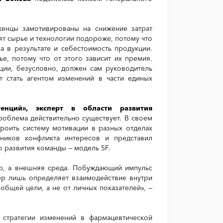
женцы замотивированы на снижение затрат
ят сырье и технологии подороже, потому что
 а в результате и себестоимость продукции.
е, потому что от этого зависит их премия.
ации, безусловно, должен сам руководитель
 стать агентом изменений в части единых
енций», эксперт в области развития
роблема действительно существует. В своем
роить систему мотивации в разных отделах
ников конфликта интересов и представил
о развития команды — модель 5F.
р, а внешняя среда. Побуждающий импульс
ер лишь определяет взаимодействие внутри
общей цели, а не от личных показателей», —
стратегии изменений в фармацевтической