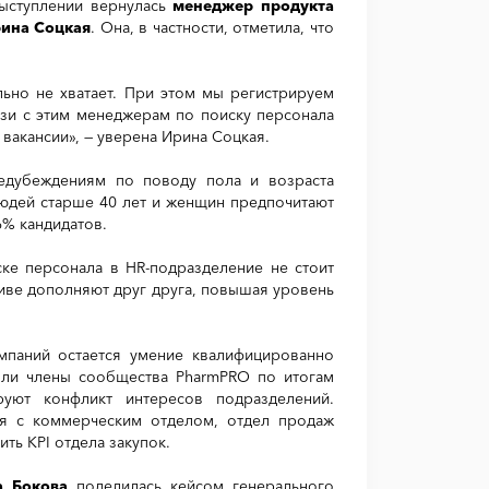
выступлении вернулась
менеджер продукта
ина Соцкая
. Она, в частности, отметила, что
льно не хватает. При этом мы регистрируем
язи с этим менеджерам по поиску персонала
акансии», — уверена Ирина Соцкая.
редубеждениям по поводу пола и возраста
людей старше 40 лет и женщин предпочитают
6% кандидатов.
ке персонала в HR-подразделение не стоит
тиве дополняют друг друга, повышая уровень
мпаний остается умение квалифицированно
шли члены сообщества PharmPRO по итогам
уют конфликт интересов подразделений.
ия с коммерческим отделом, отдел продаж
ть KPI отдела закупок.
а Бокова
поделилась кейсом генерального