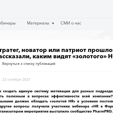
ебинары
ебинары
Материалы
Материалы
СМИ о нас
СМИ о нас
тратег, новатор или патриот прошл
ассказали, каким видят «золотого» 
Вернуться к списку публикаций
23 октября 2021
к создать единую систему мотивации для разных подразде
ть полезным в вопросах эффективности всей компании
выками должен обладать «золотой HR» в условиях постоя
другие вопросы получили участники вебинара «HR в Фар
ганизатором мероприятия выступило сообщество PharmPRO.