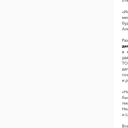
от
«И
ме
бу
Ал
Ра
де
в 
уд
ТО
да
со
и 
«Н
бы
те
He
и 
Вс