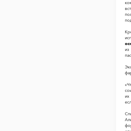
ко
вс
по
по
Кр
ис
ос
из
па
Эк
фа
«Ч
со
их
ес
Сп
Ал
фо