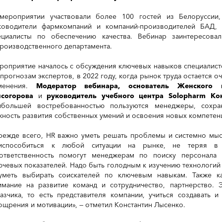
мероприятии участвовали более 100 гостей из Белоруссии, 
ководители фармкомпаний и компаний-производителей БАД,
ециалисты по обеспечению качества. Вебинар заинтересовал
производственного департамента.
роприятие началось с обсуждения ключевых навыков специалист
 прогнозам экспертов, в 2022 году, когда рынок труда остается 
менения.
Модератор вебинара, основатель Женского м
согорова
и
руководитель учебного центра Solopharm Ко
ибольшей востребованностью пользуются менеджеры, сохр
жность развития собственных умений и освоения новых компетен
режде всего, HR важно уметь решать проблемы и системно мысл
испособиться к любой ситуации на рынке, не теряя в э
ответственность помогут менеджерам по поиску персонала 
ючевых показателей. Надо быть голодным к изучению технологи
уметь выбирать соискателей по ключевым навыкам. Также к
имание на развитие команд и сотрудничество, партнерство. 
казчика, то есть представителя компании, учиться создавать и
ощрения и мотивации», — отметил Константин Лысенко.