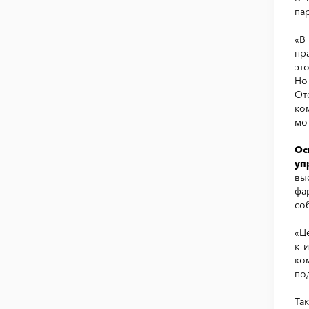
па
«В
пр
эт
Но
От
ко
мо
Ос
уп
вы
фа
со
«Ц
к 
ко
по
Та