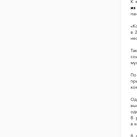
К 
из
па
«К
в 
не
Та
со
му
По
пр
ко
Од
вы
од
В 
в 
В 