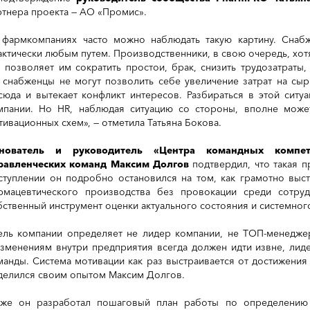
ртнера проекта — АО «Промис».
 фармкомпаниях часто можно наблюдать такую картину. Снаб
актически любым путем. Производственники, в свою очередь, хот
о позволяет им сократить простои, брак, снизить трудозатраты,
 снабженцы не могут позволить себе увеличение затрат на сырь
сюда и вытекает конфликт интересов. Разбираться в этой ситу
мпании. Но HR, наблюдая ситуацию со стороны, вполне может
тивационных схем», — отметила Татьяна Бокова.
нователь и руководитель «Центра командных компет
равленческих команд
Максим Долгов
подтвердил, что такая п
ступлении он подробно остановился на том, как грамотно выст
рмацевтического производства без провокации среди сотруд
бственный инструмент оценки актуального состояния и системног
ель компании определяет не лидер компании, не ТОП-менедже
изменениям внутри предприятия всегда должен идти извне, лид
манды. Система мотивации как раз выстраивается от достижения 
делился своим опытом Максим Долгов.
кже он разработал пошаговый план работы по определению 