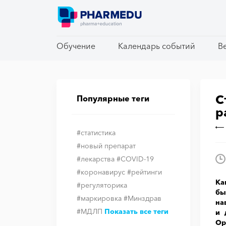
Обучение
Обучение
Календарь событий
Календарь событий
В
В
С
Популярные теги
р
#статистика
#новый препарат
#лекарства
#COVID-19
#коронавирус
#рейтинги
Ка
#регуляторика
бы
#маркировка
#Минздрав
на
#МДЛП
Показать все теги
и 
Ор