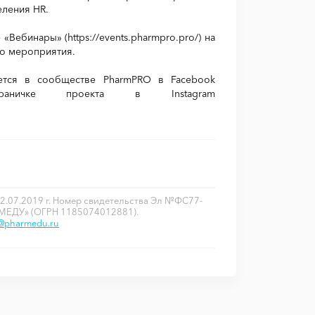
деления
HR
.
 «Вебинары» (https://events.pharmpro.pro/) на
го мероприятия.
ется в сообществе PharmPRO в
Facebook
а страничке проекта в Instagram
2.07.2019 г. Номер свидетельства Эл №ФС77-
РМЕДУ» (ОГРН 1185074012881).
o@pharmedu.ru