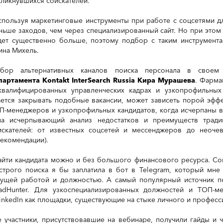
кликнувшихся соискателей.
спользуя маркетинговые инструменты при работе с соцсетями дл
ньше заходов, чем через специализированный сайт. Но при этом
дет существенно больше, поэтому подбор с таким инструмент
ина Михель.
збор альтернативных каналов поиска персонала в свое
партамента Kontakt InterSearch Russia
Кира Мурашева
. Фарма
квалифицированных управленческих кадрах и узкопрофильных 
ается закрывать подобные вакансии, может зависеть порой эффе
П-менеджеров и узкопрофильных кандидатов, когда исчерпаны в
ла исчерпывающий анализ недостатков и преимуществ тради
искателей: от известных соцсетей и мессенджеров до неочев
рекомендации).
айти кандидата можно и без большого финансового ресурса. Со
строго поиска я бы заплатила в бот в Telegram, который мне 
кущей работой и должностью. А самый популярный источник по
adHunter. Для узкоспециализированных должностей и ТОП-ме
LinkedIn как площадки, существующие на стыке личного и профес
е участники, присутствовавшие на вебинаре, получили гайды и 