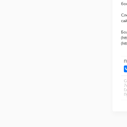
бо
Сл
са
Бо
(h
(ht
П
С
7
Г
П