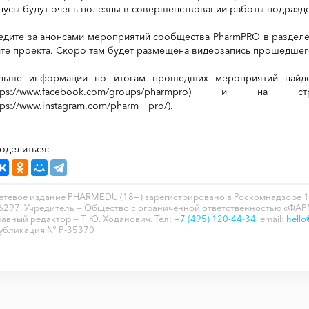
нусы будут очень полезны в совершенствовании работы подраз
едите за анонсами мероприятий сообщества
PharmPRO
в разделе
йте проекта. Скоро там будет размещена видеозапись прошедше
льше информации по итогам прошедших мероприятий найд
ttps://www.facebook.com/groups/pharmpro) и н
tps://www.instagram.com/pharm__pro/).
оделиться:
етевое издание PHARMEDU (18+) зарегистрировано в Роскомнадзоре 1
6297. Учредитель — Общество с ограниченной ответственностью «ФА
лавный редактор — Т. Ю. Ходанович. Тел:
+7 (495) 120-44-34
, email:
hell
убликация № P-35370