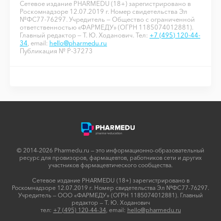
Сетевое издание PHARMEDU (18+) зарегистрировано в
Роскомнадзоре 12.07.2019 г. Номер свидетельства Эл
№ФС77-76297. Учредитель — Общество с ограниченной
ответственностью «ФАРМЕДУ» (ОГРН 1185074012881).
Главный редактор — Т. Ю. Ходанович. Тел:
+7 (495) 120-44-
34
, email:
hello@pharmedu.ru
Публикация № P-37273
© 2014-2026 Pharmedu.ru — это информационно-образовательный
ресурс для провизоров, фармацевтов, работников сети и других
участников фармацевтического сообщества.
Сетевое издание PHARMEDU (18+) зарегистрировано в
Роскомнадзоре 12.07.2019 г. Номер свидетельства Эл №ФС77-76297.
Учредитель — ООО «ФАРМЕДУ» (ОГРН 1185074012881). Главный
редактор — Т. Ю. Ходанович
тел:
+7 (495) 120-44-34
, email:
hello@pharmedu.ru