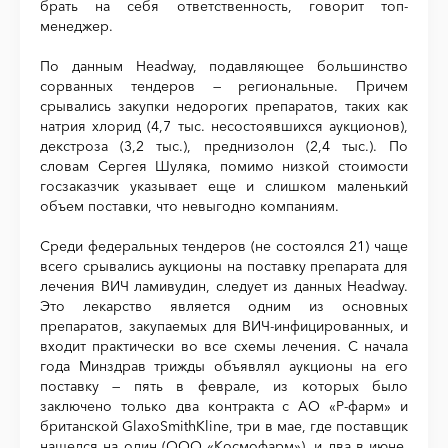
брать на себя ответственность, говорит топ-
менеджер.
По данным Headway, подавляющее большинство
сорванных тендеров — региональные. Причем
срывались закупки недорогих препаратов, таких как
натрия хлорид (4,7 тыс. несостоявшихся аукционов),
декстроза (3,2 тыс.), преднизолон (2,4 тыс.). По
словам Сергея Шуляка, помимо низкой стоимости
госзаказчик указывает еще и слишком маленький
объем поставки, что невыгодно компаниям.
Среди федеральных тендеров (не состоялся 21) чаще
всего срывались аукционы на поставку препарата для
лечения ВИЧ ламивудин, следует из данных Headway.
Это лекарство является одним из основных
препаратов, закупаемых для ВИЧ-инфицированных, и
входит практически во все схемы лечения. С начала
года Минздрав трижды объявлял аукционы на его
поставку — пять в феврале, из которых было
заключено только два контракта с АО «Р-фарм» и
британской GlaxoSmithKline, три в мае, где поставщик
нашелся на один (ООО «Космофарм»), и два в июне.