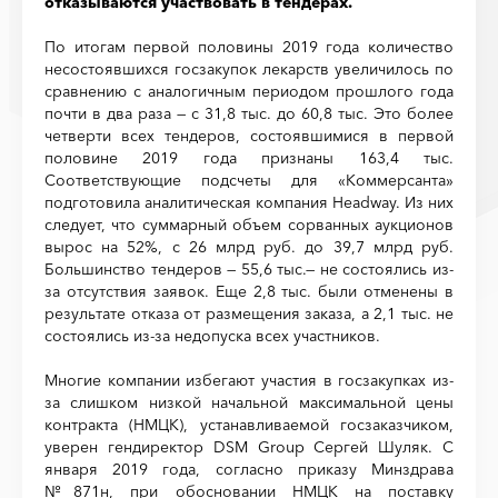
отказываются участвовать в тендерах.
По итогам первой половины 2019 года количество
несостоявшихся госзакупок лекарств увеличилось по
сравнению с аналогичным периодом прошлого года
почти в два раза — с 31,8 тыс. до 60,8 тыс. Это более
четверти всех тендеров, состоявшимися в первой
половине 2019 года признаны 163,4 тыс.
Соответствующие подсчеты для «Коммерсанта»
подготовила аналитическая компания Headway. Из них
следует, что суммарный объем сорванных аукционов
вырос на 52%, с 26 млрд руб. до 39,7 млрд руб.
Большинство тендеров — 55,6 тыс.— не состоялись из-
за отсутствия заявок. Еще 2,8 тыс. были отменены в
результате отказа от размещения заказа, а 2,1 тыс. не
состоялись из-за недопуска всех участников.
Многие компании избегают участия в госзакупках из-
за слишком низкой начальной максимальной цены
контракта (НМЦК), устанавливаемой госзаказчиком,
уверен гендиректор DSM Group Сергей Шуляк. С
января 2019 года, согласно приказу Минздрава
№871н, при обосновании НМЦК на поставку