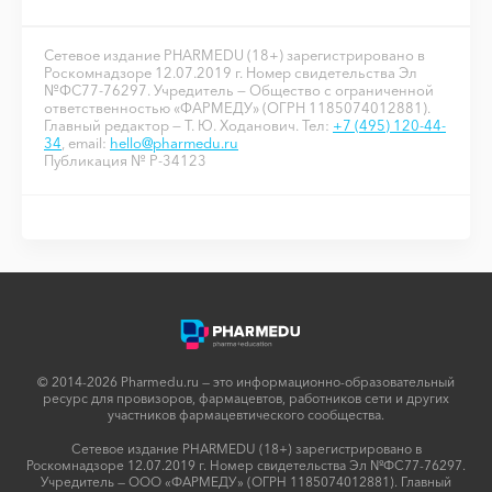
Сетевое издание PHARMEDU (18+) зарегистрировано в
Роскомнадзоре 12.07.2019 г. Номер свидетельства Эл
№ФС77-76297. Учредитель — Общество с ограниченной
ответственностью «ФАРМЕДУ» (ОГРН 1185074012881).
Главный редактор — Т. Ю. Ходанович. Тел:
+7 (495) 120-44-
34
, email:
hello@pharmedu.ru
Публикация № P-34123
© 2014-2026 Pharmedu.ru — это информационно-образовательный
ресурс для провизоров, фармацевтов, работников сети и других
участников фармацевтического сообщества.
Сетевое издание PHARMEDU (18+) зарегистрировано в
Роскомнадзоре 12.07.2019 г. Номер свидетельства Эл №ФС77-76297.
Учредитель — ООО «ФАРМЕДУ» (ОГРН 1185074012881). Главный