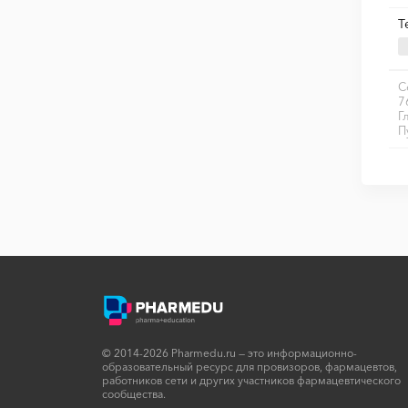
Т
С
7
Г
П
© 2014-2026 Pharmedu.ru — это информационно-
образовательный ресурс для провизоров, фармацевтов,
работников сети и других участников фармацевтического
сообщества.