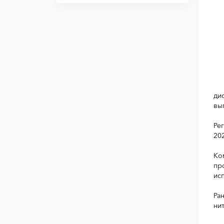
ди
вы
Ре
20
Ко
пр
ис
Ра
ни