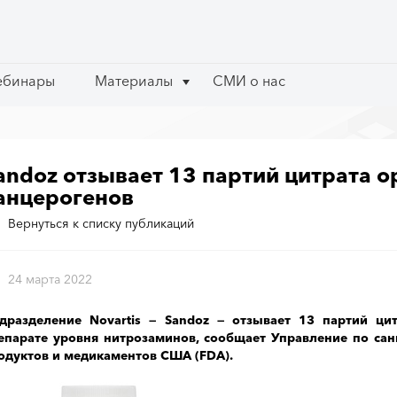
ебинары
ебинары
Материалы
Материалы
СМИ о нас
СМИ о нас
andoz отзывает 13 партий цитрата о
анцерогенов
Вернуться к списку публикаций
24 марта 2022
дразделение Novartis — Sandoz — отзывает 13 партий ци
епарате уровня нитрозаминов, сообщает Управление по са
одуктов и медикаментов США (FDA).