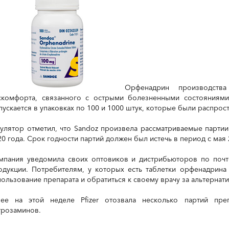
Орфенадрин производства
скомфорта, связанного с острыми болезненными состояниями 
пускается в упаковках по 100 и 1000 штук, которые были распро
гулятор отметил, что Sandoz произвела рассматриваемые партии
20 года. Срок годности партий должен был истечь в период с мая 
мпания уведомила своих оптовиков и дистрибьюторов по почт
одукции. Потребителям, у которых есть таблетки орфенадрина 
пользование препарата и обратиться к своему врачу за альтернат
нее на этой неделе Pfizer отозвала несколько партий преп
трозаминов.