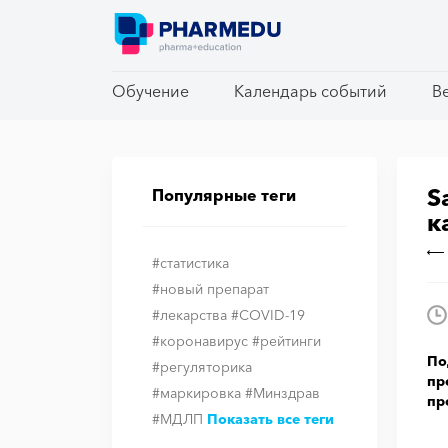
Обучение
Обучение
Календарь событий
Календарь событий
В
В
S
Популярные теги
к
#статистика
#новый препарат
#лекарства
#COVID-19
#коронавирус
#рейтинги
По
#регуляторика
пр
#маркировка
#Минздрав
пр
#МДЛП
Показать все теги