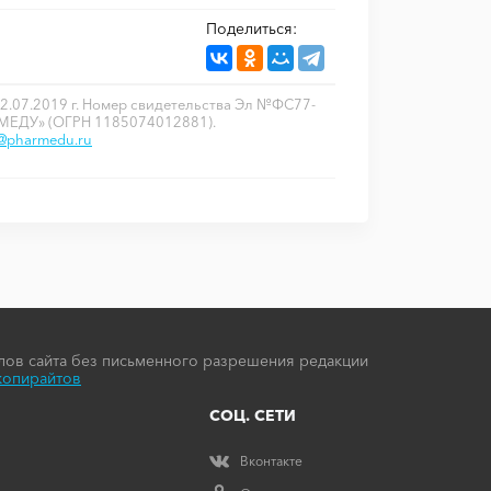
Поделиться:
2.07.2019 г. Номер свидетельства Эл №ФС77-
РМЕДУ» (ОГРН 1185074012881).
o@pharmedu.ru
ов сайта без письменного разрешения редакции
копирайтов
СОЦ. СЕТИ
Вконтакте