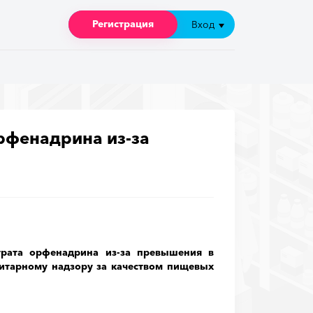
Регистрация
Регистрация
Вход
Вход
рфенадрина из-за
трата орфенадрина из-за превышения в
нитарному надзору за качеством пищевых