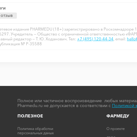
еги
отзыв
етевое издание PHARMEDU (18+) зарегистрировано в Роскомнадзоре 1
6297. Учредитель — Общество с ограниченной ответственностью «ФА
лавный редактор — Т. Ю. Ходанович. Тел:
+7 (495) 120-44-34
, email:
hell
убликация № P-35588
Полное или частичное воспроизведение любых материал
Pharmedu.ru не допускается в соответствии с
Политикой 
ПОЛЕЗНОЕ
ФАРМЕДУ
Политика обработки
О проекте
персональных даных