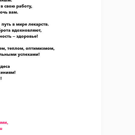
в свою работу,
очь вам.
уть в мире лекарств.
рота вдохновляют,
ость — здоровье!
ем, теплом, оптимизмом,
льными успехами!
удеса
жениям!
!
ями,
u