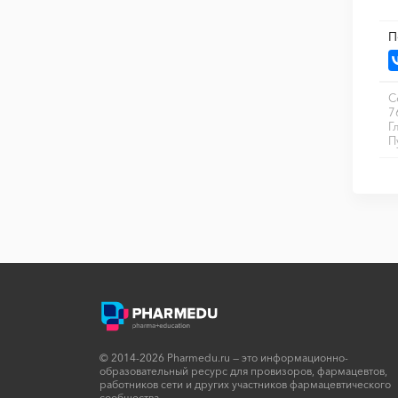
П
С
7
Г
П
© 2014-2026 Pharmedu.ru — это информационно-
образовательный ресурс для провизоров, фармацевтов,
работников сети и других участников фармацевтического
сообщества.