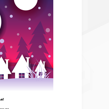
я!
нным.