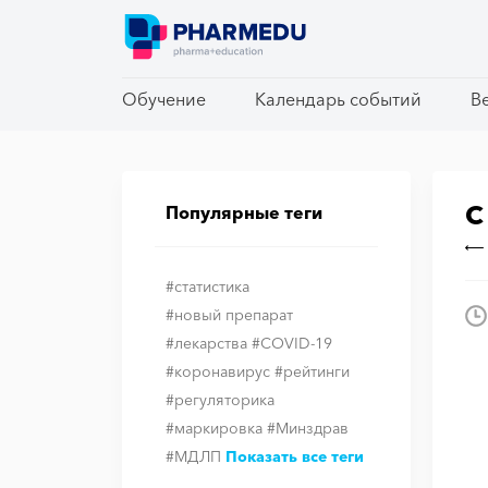
Обучение
Обучение
Календарь событий
Календарь событий
В
В
С
Популярные теги
#статистика
#новый препарат
#лекарства
#COVID-19
#коронавирус
#рейтинги
#регуляторика
#маркировка
#Минздрав
#МДЛП
Показать все теги