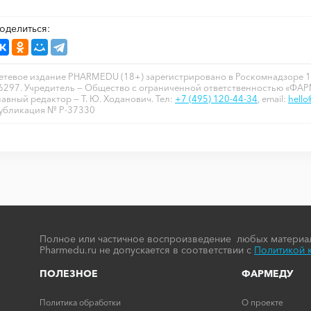
оделиться:
етевое издание PHARMEDU (18+) зарегистрировано в Роскомнадзоре 1
6297. Учредитель — Общество с ограниченной ответственностью «ФА
лавный редактор — Т. Ю. Ходанович. Тел:
+7 (495) 120-44-34
, email:
hell
убликация № P-37330
Полное или частичное воспроизведение любых материал
Pharmedu.ru не допускается в соответствии с
Политикой 
ПОЛЕЗНОЕ
ФАРМЕДУ
Политика обработки
О проекте