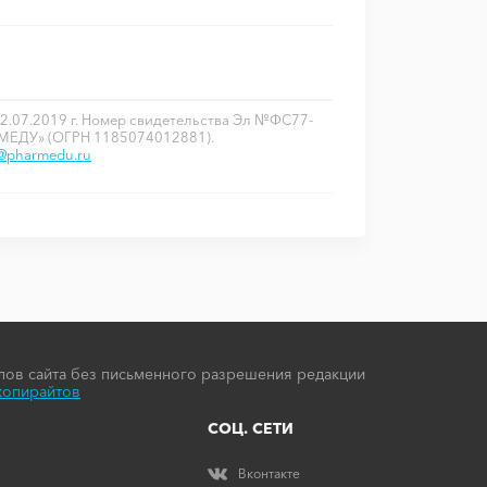
2.07.2019 г. Номер свидетельства Эл №ФС77-
РМЕДУ» (ОГРН 1185074012881).
o@pharmedu.ru
ов сайта без письменного разрешения редакции
копирайтов
СОЦ. СЕТИ
Вконтакте