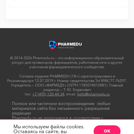
© 2014-2026 Pharmedu.ru — это информационно-образовательный
ресурс для провизоров, фармацевтов, работников сети и других
участников фармацевтического сообщества.
Сетевое издание PHARMEDU (18+) зарегистрировано в
Роскомнадзоре 12.07.2019 г. Номер свидетельства Эл №ФС77-76297.
Учредитель — ООО «ФАРМЕДУ» (ОГРН 1185074012881). Главный
редактор — Т. Ю. Ходанович
тел:
+7 (495) 120-44-34
, email:
hello@pharmedu.ru
Полное или частичное воспроизведение любых
материалов сайта без письменного разрешения
редакции
Pharmedu.ru не допускается в соответствии с
Политикой копирайтов
Мы используем файлы cookies.
Оставаясь на сайте, вы
ОК