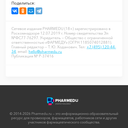
Поделиться:
Сетевое издание PHARMEDU (18+) зарегистрировано в
Роскомнадзоре 12.07.2019 г. Номер свидетельства Эл
№ФС77-76297. Учредитель — Общество с ограниченной
ответственностью «ФАРМЕДУ» (ОГРН 1185074012881).
Главный редактор — Т. Ю. Ходанович. Тел:
+7 (495) 120-44-
34
, email:
hello@pharmedu.ru
Публикация № P-37416
© 2014-2026 Pharmedu.ru — это информационно-образовательный
ресурс для провизоров, фармацевтов, работников сети и других
участников фармацевтического сообщества.