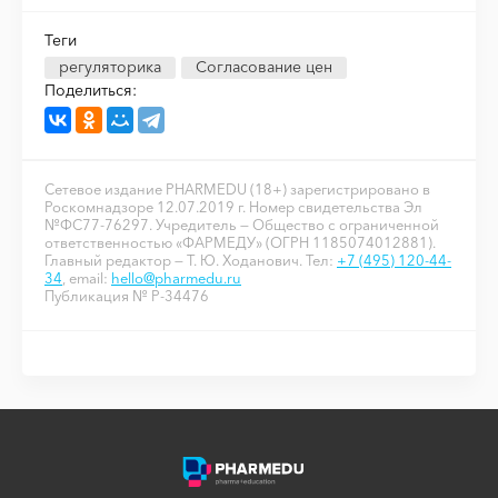
Теги
регуляторика
Согласование цен
Поделиться:
Сетевое издание PHARMEDU (18+) зарегистрировано в
Роскомнадзоре 12.07.2019 г. Номер свидетельства Эл
№ФС77-76297. Учредитель — Общество с ограниченной
ответственностью «ФАРМЕДУ» (ОГРН 1185074012881).
Главный редактор — Т. Ю. Ходанович. Тел:
+7 (495) 120-44-
34
, email:
hello@pharmedu.ru
Публикация № P-34476