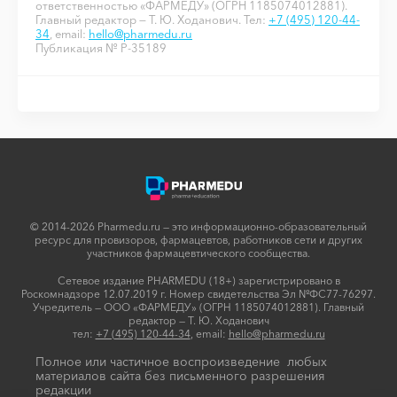
ответственностью «ФАРМЕДУ» (ОГРН 1185074012881).
Главный редактор — Т. Ю. Ходанович. Тел:
+7 (495) 120-44-
34
, email:
hello@pharmedu.ru
Публикация № P-35189
© 2014-2026 Pharmedu.ru — это информационно-образовательный
ресурс для провизоров, фармацевтов, работников сети и других
участников фармацевтического сообщества.
Сетевое издание PHARMEDU (18+) зарегистрировано в
Роскомнадзоре 12.07.2019 г. Номер свидетельства Эл №ФС77-76297.
Учредитель — ООО «ФАРМЕДУ» (ОГРН 1185074012881). Главный
редактор — Т. Ю. Ходанович
тел:
+7 (495) 120-44-34
, email:
hello@pharmedu.ru
Полное или частичное воспроизведение любых
материалов сайта без письменного разрешения
редакции