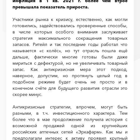
инфляция в 1 кв. 2021 г. более чем втрое
превышала показатель прироста.
Участники рынка к кризису, естественно, как могли
готовились, задействовались проверенные способы,
в числе которых особого внимания заслуживает
стратегия максимального сокращения товарных
запасов. Ритейл и так последние годы работал что
называется «с колёс», но тут отрасль пошла ещё
дальше, фактически многие готовы были даже
мириться с дефектурой, но не увеличивать товарный
запас. Как антикризисная мера этот подход,
наверное, допустим, но протянуть целый год в
подобном режиме будет очень не просто и в
конечном счёте для будущего развития отрасли это
скорее минус.
Антикризисные стратегии, впрочем, могут быть
разными, в т.ч. инвестиционного характера. Тем
более что в мае продолжение получила история с
возможной продажей одной из крупнейших
российских аптечных сетей «Эркафарм». Как мы и
предполагали интерес к активу проявил крупный