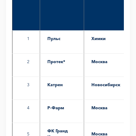
1
2
1
Пульс
Химки
1
2
Протек*
Москва
1
3
Катрен
Новосибирск
1
4
Р-Фарм
Москва
ФК Гранд
5
Москва