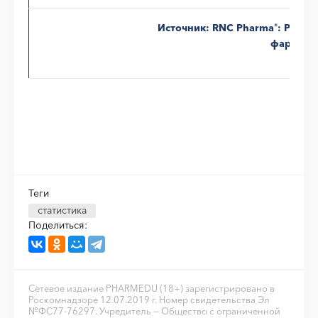
Источник: RNC Pharma
: Рейти
®
фармдис
Теги
статистика
Поделиться:
Сетевое издание PHARMEDU (18+) зарегистрировано в
Роскомнадзоре 12.07.2019 г. Номер свидетельства Эл
№ФС77-76297. Учредитель — Общество с ограниченной