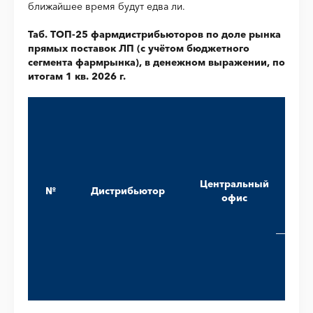
ближайшее время будут едва ли.
Таб. ТОП-25 фармдистрибьюторов по доле рынка
прямых поставок ЛП (с учётом бюджетного
сегмента фармрынка), в денежном выражении, по
итогам 1 кв. 2026 г.
о
к
Центральный
ре
№
Дистрибьютор
офис
ЛП
1 кв
202