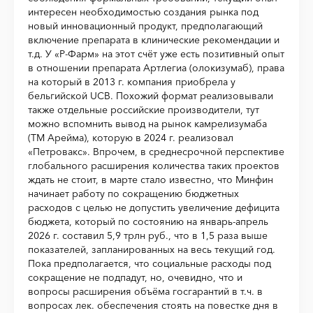
интересен необходимостью создания рынка под
новый инновационный продукт, предполагающий
включение препарата в клинические рекомендации и
т.д. У «Р-Фарм» на этот счёт уже есть позитивный опыт
в отношении препарата Артлегиа (олокизумаб), права
на который в 2013 г. компания приобрела у
бельгийской UCB. Похожий формат реализовывали
также отдельные российские производители, тут
можно вспомнить вывод на рынок камрелизумаба
(ТМ Арейма), которую в 2024 г. реализовал
«Петровакс». Впрочем, в среднесрочной перспективе
глобального расширения количества таких проектов
ждать не стоит, в марте стало известно, что Минфин
начинает работу по сокращению бюджетных
расходов с целью не допустить увеличение дефицита
бюджета, который по состоянию на январь-апрель
2026 г. составил 5,9 трлн руб., что в 1,5 раза выше
показателей, запланированных на весь текущий год.
Пока предполагается, что социальные расходы под
сокращение не подпадут, но, очевидно, что и
вопросы расширения объёма госгарантий в т.ч. в
вопросах лек. обеспечения стоять на повестке дня в