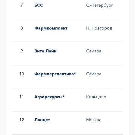
7
БСС
С.-Петербург
4,3
8
Фармкомплект
Н. Новгород
3,9
9
Вита Лайн
Самара
2,6
10
Фармперспектива*
Самара
2,4
11
Агроресурсы*
Кольцово
1,3
12
Ланцет
Москва
1,2