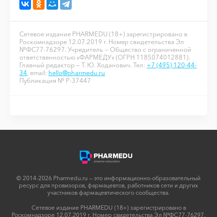
Сетевое издание PHARMEDU (18+) зарегистрировано в
Роскомнадзоре 12.07.2019 г. Номер свидетельства Эл
№ФС77-76297. Учредитель — Общество с ограниченной
ответственностью «ФАРМЕДУ» (ОГРН 1185074012881).
Главный редактор — Т. Ю. Ходанович. Тел:
+7 (495) 120-44-
34
, email:
hello@pharmedu.ru
Публикация № P-37447
© 2014-2026 Pharmedu.ru — это информационно-образовательный
ресурс для провизоров, фармацевтов, работников сети и других
участников фармацевтического сообщества.
Сетевое издание PHARMEDU (18+) зарегистрировано в
Роскомнадзоре 12.07.2019 г. Номер свидетельства Эл №ФС77-76297.