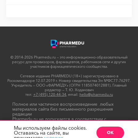
© 2014-2026 Pharmedu.ru — это информационно-образовательный
ресурс для провизоров, фармацевтов, работников сети и других
участников фармацевтического сообщества.
Сетевое издание PHARMEDU (18+) зарегистрировано в
Роскомнадзоре 12.07.2019 г. Номер свидетельства Эл №ФС77-76297.
Учредитель — ООО «ФАРМЕДУ» (ОГРН 1185074012881). Главный
редактор — Т. Ю. Ходанович
тел:
+7 (495) 120-44-34
, email:
hello@pharmedu.ru
Полное или частичное воспроизведение любых
материалов сайта без письменного разрешения
редакции
Pharmedu.ru не допускается в соответствии с
Политикой копирайтов
Мы используем файлы cookies.
Оставаясь на сайте, вы
ОК
принимаете
условия.