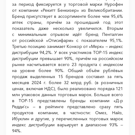
за период фиксируется у торговой марки Нурофен
от компании «Рекитт Бенкизер» из Великобритании.
Бренд присутствует в ассортименте более чем 95,6%
аптек страны, причём за прошедший год этот
показатель даже несколько увеличился. Вторым
с минимальным отрывом идёт бренд Пенталгин
от российской «Отисифарм» с показателем 95,1%.
Третью позицию занимает Конкор от «Мерк» — индекс
дистрибуции 94,2%. У всех участников ТОР-15 индекс
дистрибуции превышает 90%, причём на российском
рынке насчитывается всего 23 продукта с индексом
на уровне более 90%. Общий объём рублёвых
продаж выделенных 15 брендов составил за пять
месяцев 2024 г. более 32 млрд руб. (в розничных
ценах, включая НДС), было реализовано порядка 121
млн упаковок данных торговых марок. Больше всего
в ТОР-15 представлены бренды компании «Д-р
Редди`с» — в рейтинге представлено сразу пять
продуктов компании, в частности: Омез, Найз,
Ибуклин и другие, у перечисленных торговых марок
индекс дистрибуции варьирует в диапазоне 93% —
94%.