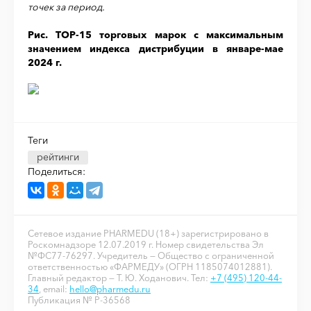
точек за период.
Рис. ТОР-15 торговых марок с максимальным
значением индекса дистрибуции в январе-мае
2024 г.
Теги
рейтинги
Поделиться:
Сетевое издание PHARMEDU (18+) зарегистрировано в
Роскомнадзоре 12.07.2019 г. Номер свидетельства Эл
№ФС77-76297. Учредитель — Общество с ограниченной
ответственностью «ФАРМЕДУ» (ОГРН 1185074012881).
Главный редактор — Т. Ю. Ходанович. Тел:
+7 (495) 120-44-
34
, email:
hello@pharmedu.ru
Публикация № P-36568