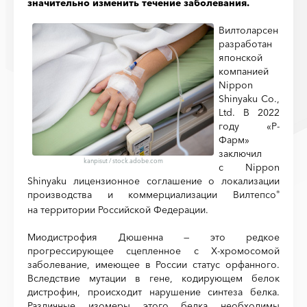
значительно изменить течение заболевания.
Вилтоларсен
разработан
японской
компанией
Nippon
Shinyaku Co.,
Ltd. В 2022
году «Р-
Фарм»
заключил
kanpisut
/
stock.adobe.com
с Nippon
Shinyaku лицензионное соглашение о локализации
производства и коммерциализации Вилтепсо
®
на территории Российской Федерации.
Миодистрофия Дюшенна — это редкое
прогрессирующее сцепленное с X-хромосомой
заболевание, имеющее в России статус орфанного.
Вследствие мутации в гене, кодирующем белок
дистрофин, происходит нарушение синтеза белка.
Различные изомеры этого белка необходимы