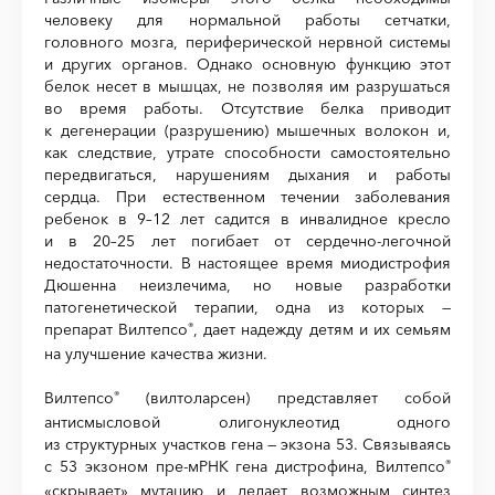
человеку для нормальной работы сетчатки,
головного мозга, периферической нервной системы
и других органов. Однако основную функцию этот
белок несет в мышцах, не позволяя им разрушаться
во время работы. Отсутствие белка приводит
к дегенерации (разрушению) мышечных волокон и,
как следствие, утрате способности самостоятельно
передвигаться, нарушениям дыхания и работы
сердца. При естественном течении заболевания
ребенок в 9–12 лет садится в инвалидное кресло
и в 20–25 лет погибает от сердечно-легочной
недостаточности. В настоящее время миодистрофия
Дюшенна неизлечима, но новые разработки
патогенетической терапии, одна из которых —
препарат Вилтепсо
, дает надежду детям и их семьям
®
на улучшение качества жизни.
Вилтепсо
(вилтоларсен) представляет собой
®
антисмысловой олигонуклеотид одного
из структурных участков гена — экзона 53. Связываясь
с 53 экзоном пре-мРНК гена дистрофина, Вилтепсо
®
«скрывает» мутацию и делает возможным синтез