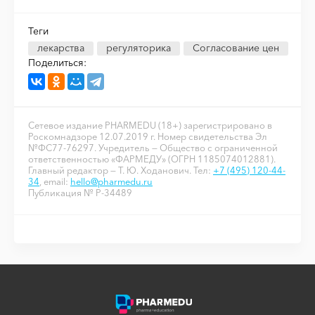
Теги
лекарства
регуляторика
Согласование цен
Поделиться:
Сетевое издание PHARMEDU (18+) зарегистрировано в
Роскомнадзоре 12.07.2019 г. Номер свидетельства Эл
№ФС77-76297. Учредитель — Общество с ограниченной
ответственностью «ФАРМЕДУ» (ОГРН 1185074012881).
Главный редактор — Т. Ю. Ходанович. Тел:
+7 (495) 120-44-
34
, email:
hello@pharmedu.ru
Публикация № P-34489