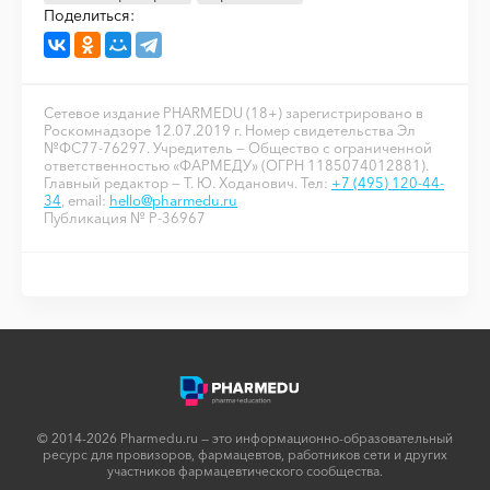
Поделиться:
Сетевое издание PHARMEDU (18+) зарегистрировано в
Роскомнадзоре 12.07.2019 г. Номер свидетельства Эл
№ФС77-76297. Учредитель — Общество с ограниченной
ответственностью «ФАРМЕДУ» (ОГРН 1185074012881).
Главный редактор — Т. Ю. Ходанович. Тел:
+7 (495) 120-44-
34
, email:
hello@pharmedu.ru
Публикация № P-36967
© 2014-2026 Pharmedu.ru — это информационно-образовательный
ресурс для провизоров, фармацевтов, работников сети и других
участников фармацевтического сообщества.