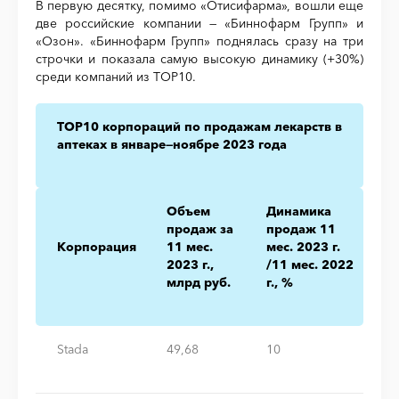
В первую десятку, помимо «Отисифарма», вошли еще
две российские компании — «Биннофарм Групп» и
«Озон». «Биннофарм Групп» поднялась сразу на три
строчки и показала самую высокую динамику (+30%)
среди компаний из TOP10.
TOP10 корпораций по продажам лекарств в
аптеках в январе—ноябре 2023 года
Объем
Динамика
продаж за
продаж 11
Корпорация
11 мес.
мес. 2023 г.
2023 г.,
/11 мес. 2022
млрд руб.
г., %
Stada
49,68
10