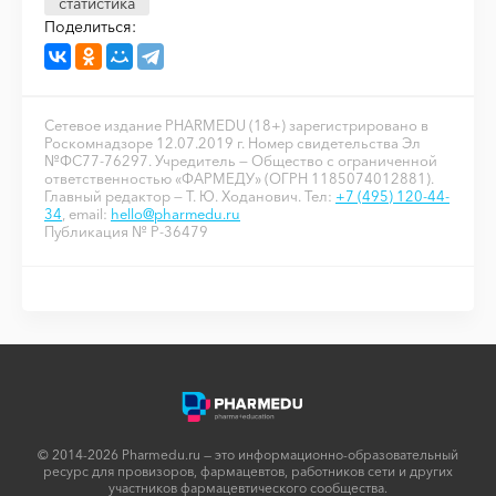
статистика
Поделиться:
Сетевое издание PHARMEDU (18+) зарегистрировано в
Роскомнадзоре 12.07.2019 г. Номер свидетельства Эл
№ФС77-76297. Учредитель — Общество с ограниченной
ответственностью «ФАРМЕДУ» (ОГРН 1185074012881).
Главный редактор — Т. Ю. Ходанович. Тел:
+7 (495) 120-44-
34
, email:
hello@pharmedu.ru
Публикация № P-36479
© 2014-2026 Pharmedu.ru — это информационно-образовательный
ресурс для провизоров, фармацевтов, работников сети и других
участников фармацевтического сообщества.