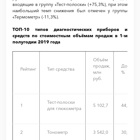
входящие в группу «Тест-полоски» (+75,3%), при этом
наибольший темп снижения был отмечен у группы
«Термометр» (-11,3%).
ТОП-10 типов диагностических приборов и
средств по стоимостным объёмам продаж в 1-м
полугодии 2019 года
Объём
продаж,
Доля,
Рейтинг
Тип средства
млн
%
руб.
Тест-полоски
1
5 102,7
44,2%
для глюкометра
2
Тонометр
3 542,0
30,7%