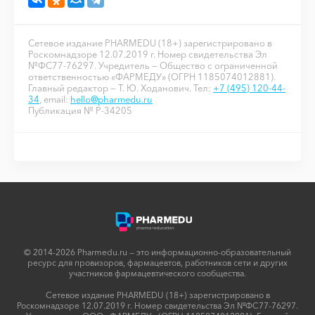
Сетевое издание PHARMEDU (18+) зарегистрировано в
Роскомнадзоре 12.07.2019 г. Номер свидетельства Эл
№ФС77-76297. Учредитель — Общество с ограниченной
ответственностью «ФАРМЕДУ» (ОГРН 1185074012881).
Главный редактор — Т. Ю. Ходанович. Тел:
+7 (495) 120-44-
34
, email:
hello@pharmedu.ru
Публикация № P-34205
© 2014-2026 Pharmedu.ru — это информационно-образовательный
ресурс для провизоров, фармацевтов, работников сети и других
участников фармацевтического сообщества.
Сетевое издание PHARMEDU (18+) зарегистрировано в
Роскомнадзоре 12.07.2019 г. Номер свидетельства Эл №ФС77-76297.