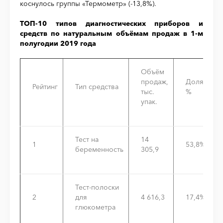
коснулось группы «Термометр» (-13,8%).
ТОП-10 типов диагностических приборов и
средств по натуральным объёмам продаж в 1-м
полугодии 2019 года
Объём
продаж,
Доля,
Рейтинг
Тип средства
тыс.
%
упак.
Тест на
14
1
53,8%
беременность
305,9
Тест-полоски
2
для
4 616,3
17,4%
глюкометра