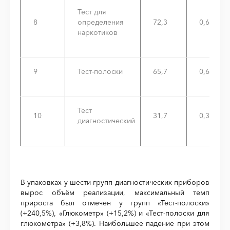
Тест для
8
определения
72,3
0,6%
наркотиков
9
Тест-полоски
65,7
0,6%
Тест
10
31,7
0,3%
диагностический
В упаковках у шести групп диагностических приборов
вырос объём реализации, максимальный темп
прироста был отмечен у групп «Тест-полоски»
(+240,5%), «Глюкометр» (+15,2%) и «Тест-полоски для
глюкометра» (+3,8%). Наибольшее падение при этом