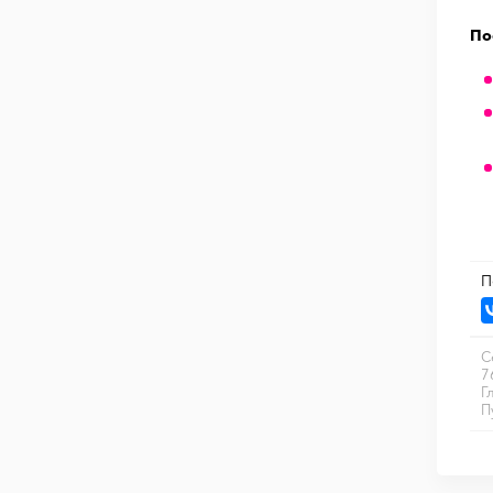
По
П
С
7
Г
П