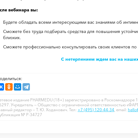
сле вебинара вы:
Будете обладать всеми интересующими вас знаниями об интимн
Сможете без труда подбирать средства для повышения устойчи
близких.
Сможете профессионально консультировать своих клиентов по
С нетерпением ждем вас на наших
оделиться:
етевое издание PHARMEDU (18+) зарегистрировано в Роскомнадзоре 1
6297. Учредитель — Общество с ограниченной ответственностью «ФА
лавный редактор — Т. Ю. Ходанович. Тел:
+7 (495) 120-44-34
, email:
hell
убликация № P-34727