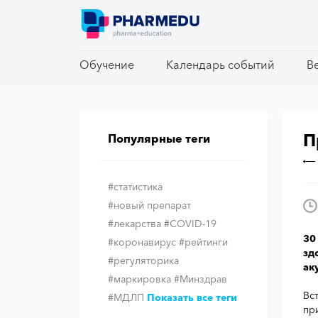
Обучение
Обучение
Календарь событий
Календарь событий
В
В
П
Популярные теги
#статистика
#новый препарат
#лекарства
#COVID-19
30
#коронавирус
#рейтинги
зд
#регуляторика
ак
#маркировка
#Минздрав
Вс
#МДЛП
Показать все теги
пр