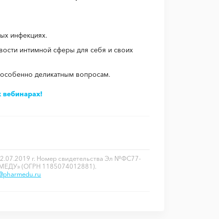
ых инфекциях.
вости интимной сферы для себя и своих
 особенно деликатным вопросам.
 вебинарах!
2.07.2019 г. Номер свидетельства Эл №ФС77-
РМЕДУ» (ОГРН 1185074012881).
o@pharmedu.ru