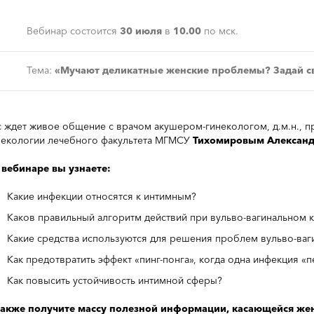
Вебинар состоится
30 июля
в
10.00
по мск.
Тема:
«Мучают деликатные женские проблемы? Задай с
с ждет живое общение с врачом акушером-гинекологом, д.м.н., 
некологии лечебного факультета МГМСУ
Тихомировым Александ
 вебинаре вы узнаете:
Какие инфекции относятся к интимным?
Каков правильный алгоритм действий при вульво-вагинальном 
Какие средства используются для решения проблем вульво-ваг
Как предотвратить эффект «пинг-понга», когда одна инфекция «п
Как повысить устойчивость интимной сферы?
также получите массу полезной информации, касающейся же