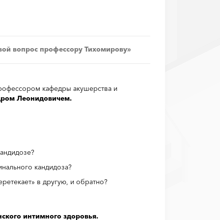
вой вопрос профессору Тихомирову»
профессором кафедры акушерства и
ром Леонидовичем.
кандидозе?
инального кандидоза?
еретекает» в другую, и обратно?
нского интимного здоровья.