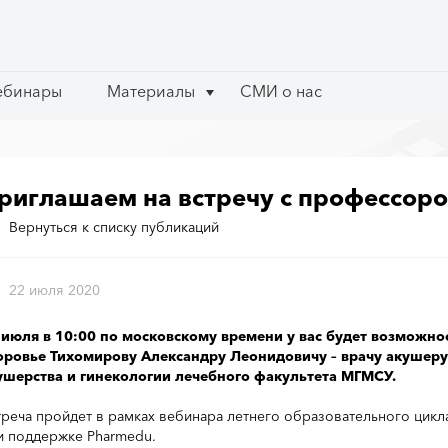
ебинары
ебинары
Материалы
Материалы
СМИ о нас
СМИ о нас
риглашаем на встречу с профессоро
Вернуться к списку публикаций
22 июля 2020
 июля в 10:00 по московскому времени у вас будет возможно
оровье Тихомирову Александру Леонидовичу – врачу акушеру-
ушерства и гинекологии лечебного факультета МГМСУ.
треча пройдет в рамках вебинара летнего образовательного цик
и поддержке Pharmedu.